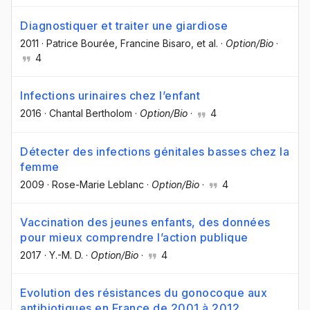
Diagnostiquer et traiter une giardiose
2011
·
Patrice Bourée
, Francine Bisaro
, et al.
·
Option/Bio
·
4
Infections urinaires chez l’enfant
2016
·
Chantal Bertholom
·
Option/Bio
·
4
Détecter des infections génitales basses chez la
femme
2009
·
Rose-Marie Leblanc
·
Option/Bio
·
4
Vaccination des jeunes enfants, des données
pour mieux comprendre l’action publique
2017
·
Y.-M. D.
·
Option/Bio
·
4
Evolution des résistances du gonocoque aux
antibiotiques en France de 2001 à 2012