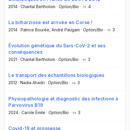
2014
·
Chantal Bertholom
·
Option/Bio
·
4
La bilharziose est arrivée en Corse !
2014
·
Patrice Bourée
, André Paugam
·
Option/Bio
·
3
Évolution génétique du Sars-CoV-2 et ses
conséquences
2021
·
Chantal Bertholom
·
Option/Bio
·
3
Le transport des échantillons biologiques
2012
·
Nadia Ahadri
·
Option/Bio
·
3
Physiopathologie et diagnostic des infections à
Parvovirus B19
2024
·
Carole Émile
·
Option/Bio
·
3
Covid-19 et grossesse