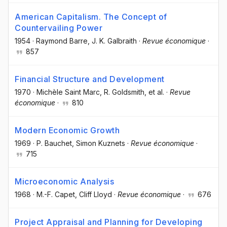
American Capitalism. The Concept of
Countervailing Power
1954
·
Raymond Barre
, J. K. Galbraith
·
Revue économique
·
857
Financial Structure and Development
1970
·
Michèle Saint Marc
, R. Goldsmith
, et al.
·
Revue
économique
·
810
Modern Economic Growth
1969
·
P. Bauchet
, Simon Kuznets
·
Revue économique
·
715
Microeconomic Analysis
1968
·
M.-F. Capet
, Cliff Lloyd
·
Revue économique
·
676
Project Appraisal and Planning for Developing