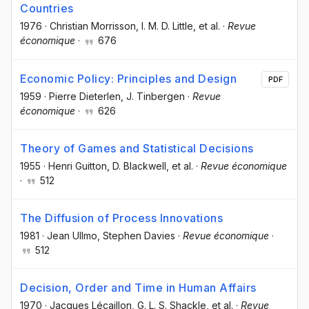
Countries
1976
·
Christian Morrisson
, I. M. D. Little
, et al.
·
Revue
économique
·
676
Economic Policy: Principles and Design
PDF
1959
·
Pierre Dieterlen
, J. Tinbergen
·
Revue
économique
·
626
Theory of Games and Statistical Decisions
1955
·
Henri Guitton
, D. Blackwell
, et al.
·
Revue économique
·
512
The Diffusion of Process Innovations
1981
·
Jean Ullmo
, Stephen Davies
·
Revue économique
·
512
Decision, Order and Time in Human Affairs
1970
·
Jacques Lécaillon
, G. L. S. Shackle
, et al.
·
Revue