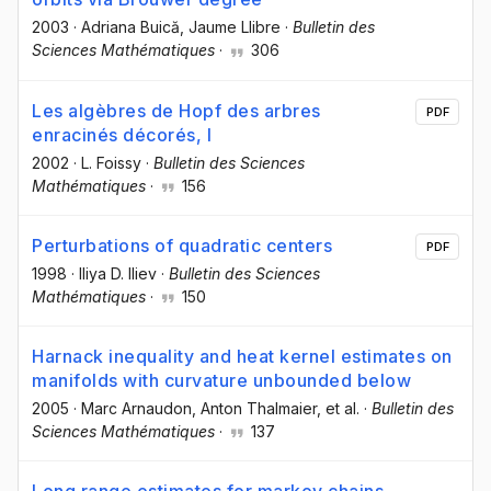
2003
·
Adriana Buică
, Jaume Llibre
·
Bulletin des
Sciences Mathématiques
·
306
Les algèbres de Hopf des arbres
PDF
enracinés décorés, I
2002
·
L. Foissy
·
Bulletin des Sciences
Mathématiques
·
156
Perturbations of quadratic centers
PDF
1998
·
Iliya D. Iliev
·
Bulletin des Sciences
Mathématiques
·
150
Harnack inequality and heat kernel estimates on
manifolds with curvature unbounded below
2005
·
Marc Arnaudon
, Anton Thalmaier
, et al.
·
Bulletin des
Sciences Mathématiques
·
137