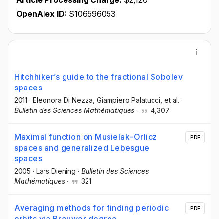
Article Processing Charge:
$2,120
OpenAlex ID:
S106596053
Hitchhikerʼs guide to the fractional Sobolev
spaces
2011
·
Eleonora Di Nezza
, Giampiero Palatucci
, et al.
·
Bulletin des Sciences Mathématiques
·
4,307
Maximal function on Musielak–Orlicz
PDF
spaces and generalized Lebesgue
spaces
2005
·
Lars Diening
·
Bulletin des Sciences
Mathématiques
·
321
Averaging methods for finding periodic
PDF
orbits via Brouwer degree