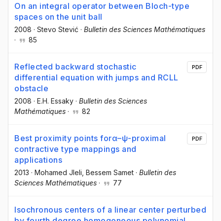
On an integral operator between Bloch-type
spaces on the unit ball
2008
·
Stevo Stević
·
Bulletin des Sciences Mathématiques
·
85
Reflected backward stochastic
PDF
differential equation with jumps and RCLL
obstacle
2008
·
E.H. Essaky
·
Bulletin des Sciences
Mathématiques
·
82
Best proximity points forα–ψ-proximal
PDF
contractive type mappings and
applications
2013
·
Mohamed Jleli
, Bessem Samet
·
Bulletin des
Sciences Mathématiques
·
77
Isochronous centers of a linear center perturbed
by fourth degree homogeneous polynomial