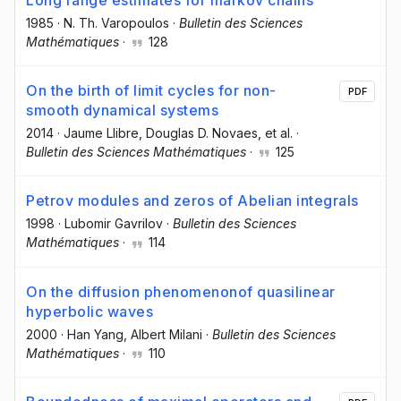
Long range estimates for markov chains
1985
·
N. Th. Varopoulos
·
Bulletin des Sciences
Mathématiques
·
128
On the birth of limit cycles for non-
PDF
smooth dynamical systems
2014
·
Jaume Llibre
, Douglas D. Novaes
, et al.
·
Bulletin des Sciences Mathématiques
·
125
Petrov modules and zeros of Abelian integrals
1998
·
Lubomir Gavrilov
·
Bulletin des Sciences
Mathématiques
·
114
On the diffusion phenomenonof quasilinear
hyperbolic waves
2000
·
Han Yang
, Albert Milani
·
Bulletin des Sciences
Mathématiques
·
110