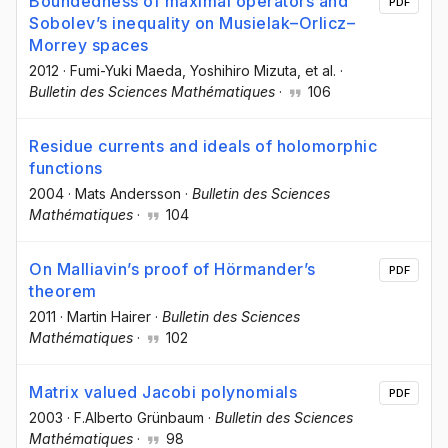
Boundedness of maximal operators and
PDF
Sobolevʼs inequality on Musielak–Orlicz–
Morrey spaces
2012
·
Fumi-Yuki Maeda
, Yoshihiro Mizuta
, et al.
·
Bulletin des Sciences Mathématiques
·
106
Residue currents and ideals of holomorphic
functions
2004
·
Mats Andersson
·
Bulletin des Sciences
Mathématiques
·
104
On Malliavinʼs proof of Hörmanderʼs
PDF
theorem
2011
·
Martin Hairer
·
Bulletin des Sciences
Mathématiques
·
102
Matrix valued Jacobi polynomials
PDF
2003
·
F.Alberto Grünbaum
·
Bulletin des Sciences
Mathématiques
·
98