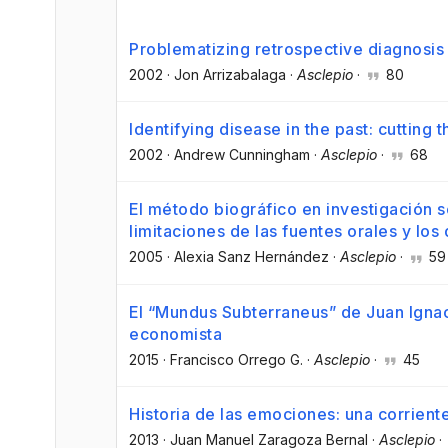
Problematizing retrospective diagnosis 
2002
·
Jon Arrizabalaga
·
Asclepio
·
80
Identifying disease in the past: cutting 
2002
·
Andrew Cunningham
·
Asclepio
·
68
El método biográfico en investigación s
limitaciones de las fuentes orales y lo
2005
·
Alexia Sanz Hernández
·
Asclepio
·
59
El “Mundus Subterraneus” de Juan Igna
economista
2015
·
Francisco Orrego G.
·
Asclepio
·
45
Historia de las emociones: una corrient
2013
·
Juan Manuel Zaragoza Bernal
·
Asclepio
·