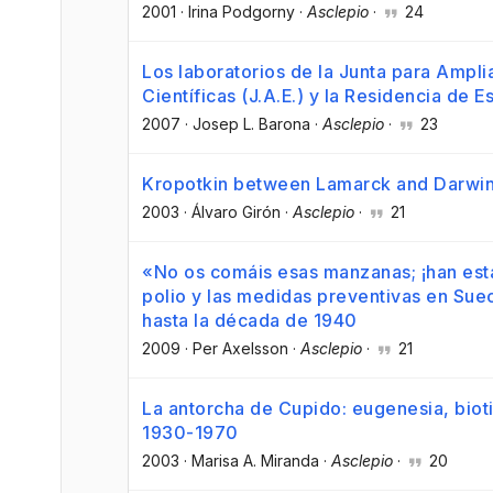
2001
·
Irina Podgorny
·
Asclepio
·
24
Los laboratorios de la Junta para Ampli
Científicas (J.A.E.) y la Residencia de 
2007
·
Josep L. Barona
·
Asclepio
·
23
Kropotkin between Lamarck and Darwin:
2003
·
Álvaro Girón
·
Asclepio
·
21
«No os comáis esas manzanas; ¡han esta
polio y las medidas preventivas en Sue
hasta la década de 1940
2009
·
Per Axelsson
·
Asclepio
·
21
La antorcha de Cupido: eugenesia, biot
1930-1970
2003
·
Marisa A. Miranda
·
Asclepio
·
20