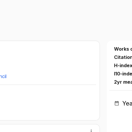
Works 
Citatio
H-inde
I10-ind
cil
2yr me
Yea