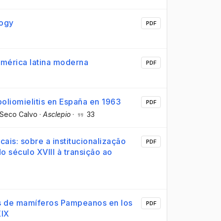
logy
PDF
América latina moderna
PDF
oliomielitis en España en 1963
PDF
 Seco Calvo
·
Asclepio
·
33
ais: sobre a institucionalização
PDF
do século XVIII à transição ao
nes de mamíferos Pampeanos en los
PDF
XIX