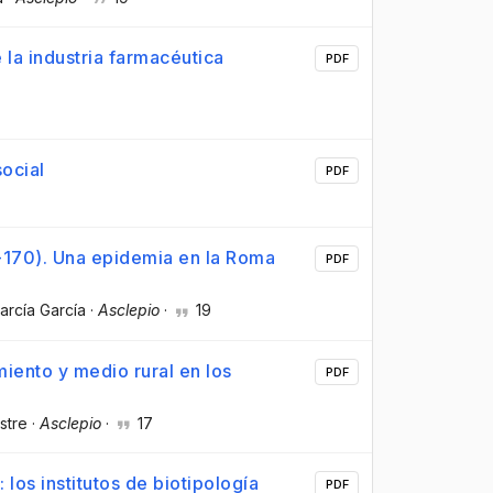
 la industria farmacéutica
PDF
ocial
PDF
-170). Una epidemia en la Roma
PDF
arcía García
·
Asclepio
·
19
iento y medio rural en los
PDF
stre
·
Asclepio
·
17
 los institutos de biotipología
PDF