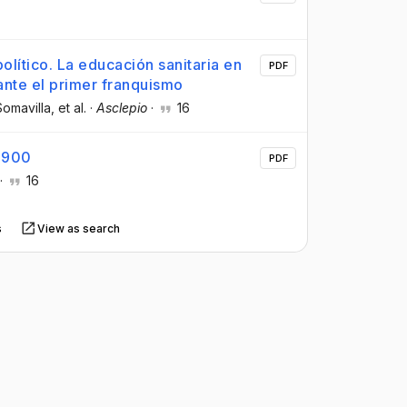
olítico. La educación sanitaria en
PDF
nte el primer franquismo
Somavilla
, et al.
·
Asclepio
·
16
 1900
PDF
·
16
s
View as search