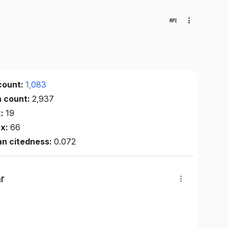
count:
1,083
n count:
2,937
x:
19
ex:
66
an citedness:
0.072
r