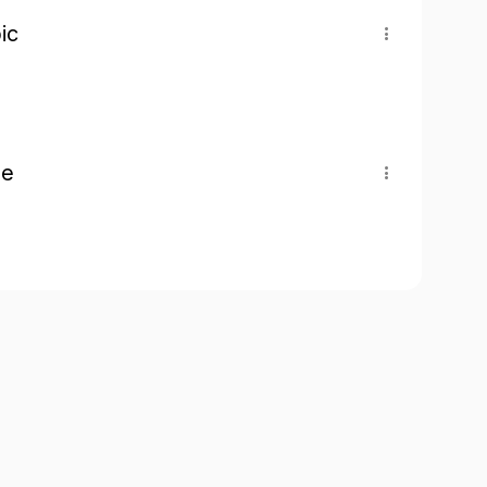
ic
pe