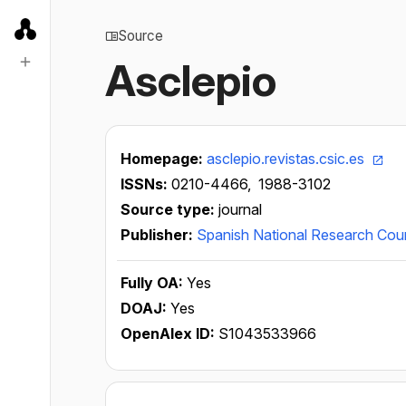
Source
Asclepio
Homepage:
asclepio.revistas.csic.es
ISSNs:
0210-4466,
1988-3102
Source type:
journal
Publisher:
Spanish National Research Coun
Fully OA:
Yes
DOAJ:
Yes
OpenAlex ID:
S1043533966