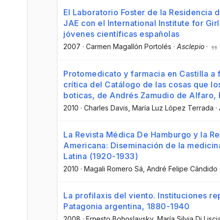
El Laboratorio Foster de la Residencia d
JAE con el International Institute for Gir
jóvenes científicas españolas
2007
·
Carmen Magallón Portolés
·
Asclepio
·
Protomedicato y farmacia en Castilla a f
crítica del Catálogo de las cosas que lo
boticas, de Andrés Zamudio de Alfaro,
2010
·
Charles Davis
, María Luz López Terrada
·
La Revista Médica De Hamburgo y la R
Americana: Diseminación de la medicin
Latina (1920-1933)
2010
·
Magali Romero Sá
, André Felipe Cândido 
La profilaxis del viento. Instituciones re
Patagonia argentina, 1880-1940
2008
·
Ernesto Bohoslavsky
, María Silvia Di Lisci