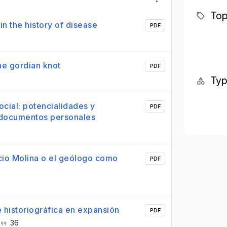
Top
in the history of disease
PDF
the gordian knot
PDF
Ty
ocial: potencialidades y
PDF
s documentos personales
cio Molina o el geólogo como
PDF
e historiográfica en expansión
PDF
36