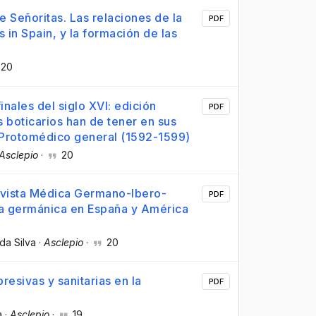
e Señoritas. Las relaciones de la
PDF
ls in Spain, y la formación de las
20
inales del siglo XVI: edición
PDF
s boticarios han de tener en sus
 Protomédico general (1592-1599)
Asclepio
·
20
evista Médica Germano-Ibero-
PDF
a germánica en España y América
da Silva
·
Asclepio
·
20
presivas y sanitarias en la
PDF
a
·
Asclepio
·
19