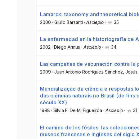
Lamarck: taxonomy and theoretical bio
2000
·
Giulio Barsanti
·
Asclepio
·
35
La enfermedad en la historiografía de 
2002
·
Diego Armus
·
Asclepio
·
34
Las campañas de vacunación contra la p
2009
·
Juan Antonio Rodríguez Sánchez
, Jesús
Mundialização da ciência e respostas loc
das ciências naturais no Brasil (de fins 
século XX)
1998
·
Silvia F. De M. Figueirôa
·
Asclepio
·
31
El camino de los fósiles: las coleccio
museos franceses e ingleses del siglo 