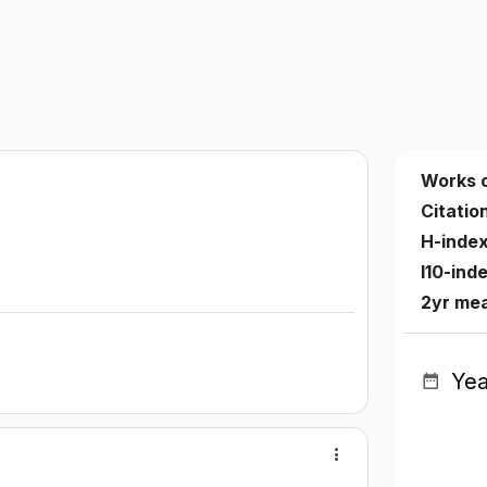
Works 
Citatio
H-inde
I10-ind
2yr me
Yea