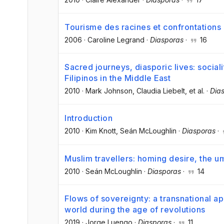
Tourisme des racines et confrontations i
2006
·
Caroline Legrand
·
Diasporas
·
16
Sacred journeys, diasporic lives: social
Filipinos in the Middle East
2010
·
Mark Johnson
, Claudia Liebelt
, et al.
·
Dia
Introduction
2010
·
Kim Knott
, Seán McLoughlin
·
Diasporas
·
Muslim travellers: homing desire, the u
2010
·
Seán McLoughlin
·
Diasporas
·
14
Flows of sovereignty: a transnational ap
world during the age of revolutions
2019
·
Jorge Luengo
·
Diasporas
·
11