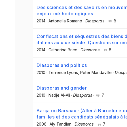
Des sciences et des savoirs en mouveme
enjeux méthodologiques
2014
·
Antonella Romano
·
Diasporas
·
8
Confiscations et séquestres des biens de
italiens au xixe siècle. Questions sur u
2014
·
Catherine Brice
·
Diasporas
·
8
Diasporas and politics
2010
·
Terrence Lyons
, Peter Mandaville
·
Diasp
Diasporas and gender
2010
·
Nadje Al-Ali
·
Diasporas
·
7
Barça ou Barsaax : (Aller à Barcelone 
familles et des candidats sénégalais à l
2006
·
Aly Tandian
·
Diasporas
·
7