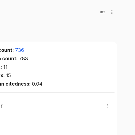
count:
736
n count:
783
x:
11
ex:
15
an citedness:
0.04
r