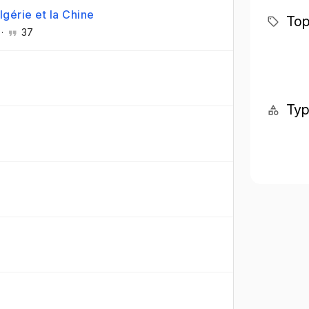
lgérie et la Chine
Top
·
37
Ty