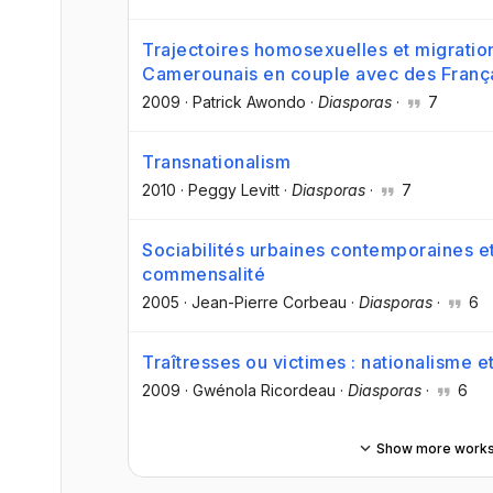
Trajectoires homosexuelles et migration
Camerounais en couple avec des França
2009
·
Patrick Awondo
·
Diasporas
·
7
Transnationalism
2010
·
Peggy Levitt
·
Diasporas
·
7
Sociabilités urbaines contemporaines et 
commensalité
2005
·
Jean-Pierre Corbeau
·
Diasporas
·
6
Traîtresses ou victimes : nationalisme e
2009
·
Gwénola Ricordeau
·
Diasporas
·
6
Show more work