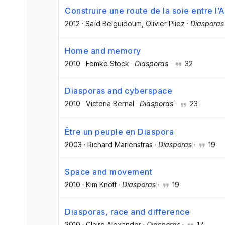
Construire une route de la soie entre l’A
2012
·
Saïd Belguidoum
, Olivier Pliez
·
Diasporas
Home and memory
2010
·
Femke Stock
·
Diasporas
·
32
Diasporas and cyberspace
2010
·
Victoria Bernal
·
Diasporas
·
23
Être un peuple en Diaspora
2003
·
Richard Marienstras
·
Diasporas
·
19
Space and movement
2010
·
Kim Knott
·
Diasporas
·
19
Diasporas, race and difference
2010
·
Claire Alexander
·
Diasporas
·
17