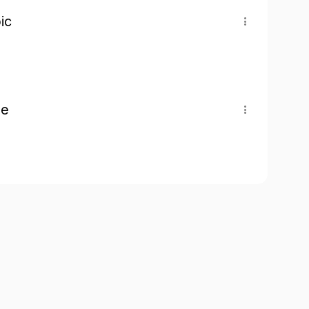
ic
pe