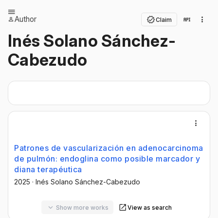
Author
Claim
Inés Solano Sánchez-
Cabezudo
Patrones de vascularización en adenocarcinoma
de pulmón: endoglina como posible marcador y
diana terapéutica
2025
·
Inés Solano Sánchez-Cabezudo
Show more works
View as search