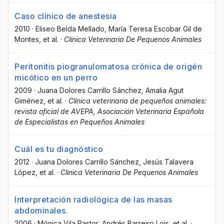
Caso clínico de anestesia
2010
·
Eliseo Belda Mellado
, María Teresa Escobar Gil de
Montes
, et al.
·
Clinica Veterinaria De Pequenos Animales
Peritonitis piogranulomatosa crónica de origén
micótico en un perro
2009
·
Juana Dolores Carrillo Sánchez
, Amalia Agut
Giménez
, et al.
·
Clínica veterinaria de pequeños animales:
revista oficial de AVEPA, Asociación Veterinaria Española
de Especialistas en Pequeños Animales
Cuál es tu diagnóstico
2012
·
Juana Dolores Carrillo Sánchez
, Jesús Talavera
López
, et al.
·
Clinica Veterinaria De Pequenos Animales
Interpretación radiológica de las masas
abdominales.
2006
·
Mónica Vila Pastor
, Andrés Barreiro Lois
, et al.
·