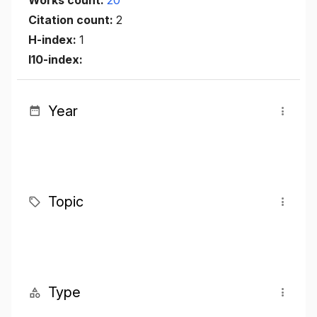
Works count:
20
Citation count:
2
H-index:
1
I10-index:
Year
Topic
Type