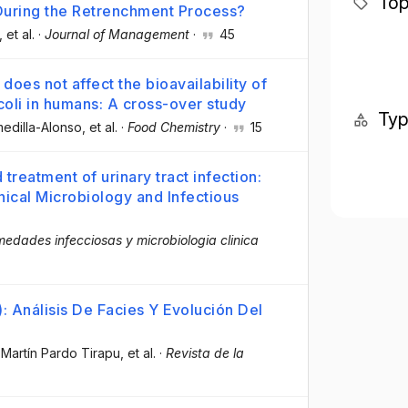
Top
During the Retrenchment Process?
, et al.
·
Journal of Management
·
45
es not affect the bioavailability of
oli in humans: A cross-over study
Ty
edilla-Alonso
, et al.
·
Food Chemistry
·
15
reatment of urinary tract infection:
nical Microbiology and Infectious
medades infecciosas y microbiologia clinica
): Análisis De Facies Y Evolución Del
 Martín Pardo Tirapu
, et al.
·
Revista de la