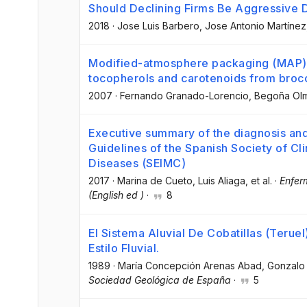
Should Declining Firms Be Aggressive 
2018
·
Jose Luis Barbero
, Jose Antonio Martínez
Modified-atmosphere packaging (MAP) do
tocopherols and carotenoids from brocc
2007
·
Fernando Granado-Lorencio
, Begoña Olm
Executive summary of the diagnosis and t
Guidelines of the Spanish Society of Cli
Diseases (SEIMC)
2017
·
Marina de Cueto
, Luis Aliaga
, et al.
·
Enfer
(English ed )
·
8
El Sistema Aluvial De Cobatillas (Teruel
Estilo Fluvial.
1989
·
María Concepción Arenas Abad
, Gonzalo
Sociedad Geológica de España
·
5