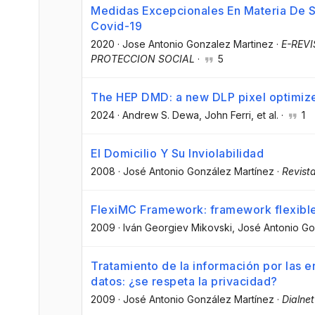
Medidas Excepcionales En Materia De S
Covid-19
2020
·
Jose Antonio Gonzalez Martinez
·
E-REV
PROTECCION SOCIAL
·
5
The HEP DMD: a new DLP pixel optimiz
2024
·
Andrew S. Dewa
, John Ferri
, et al.
·
1
El Domicilio Y Su Inviolabilidad
2008
·
José Antonio González Martínez
·
Revista
FlexiMC Framework: framework flexibl
2009
·
Iván Georgiev Mikovski
, José Antonio G
Tratamiento de la información por las e
datos: ¿se respeta la privacidad?
2009
·
José Antonio González Martínez
·
Dialnet