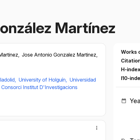
onzález Martínez
Works 
Martinez,
Jose Antonio Gonzalez Martinez,
Citatio
H-inde
I10-ind
ladolid,
University of Holguín,
Universidad
Consorci Institut D'Investigacions
Yea