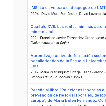
IMS: La clave para el despegue de UM
2004
·
David Moro Fernández
, David Lozano Ll
Capítulo XVII. Las rentas mínimas auton
mínimo vital
2021
·
Francisco Javier Fernández Orrico
, José 
(Universidad de la Rioja)
Aprendizaje activo de formación suste
peculiaridades de la Escuela Universita
Elda
2018
·
María Pilar Íñiguez Ortega
, Diana Jareño-
Ciencias de la Educación eBooks
Reseña al libro “Relaciones laborales e i
prevención de riesgos laborales, descon
Europa”, de María Belén Fernández Colla