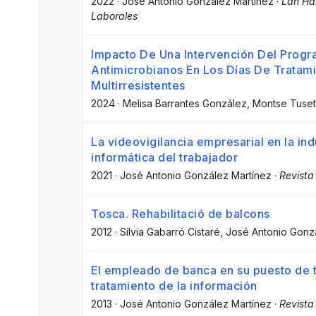
2022
·
José Antonio González Martínez
·
Lan Ha
Laborales
Impacto De Una Intervención Del Prog
Antimicrobianos En Los Días De Tratami
Multirresistentes
2024
·
Melisa Barrantes González
, Montse Tuse
La videovigilancia empresarial en la indu
informática del trabajador
2021
·
José Antonio González Martínez
·
Revista
Tosca. Rehabilitació de balcons
2012
·
Sílvia Gabarró Cistaré
, José Antonio Gonz
El empleado de banca en su puesto de 
tratamiento de la información
2013
·
José Antonio González Martínez
·
Revista