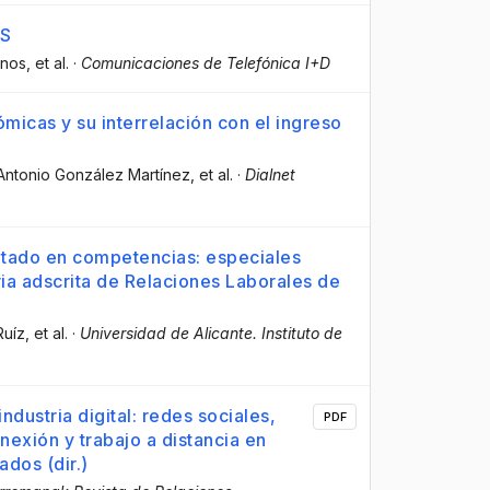
TS
anos
, et al.
·
Comunicaciones de Telefónica I+D
ómicas y su interrelación con el ingreso
Antonio González Martínez
, et al.
·
Dialnet
ntado en competencias: especiales
ria adscrita de Relaciones Laborales de
Ruíz
, et al.
·
Universidad de Alicante. Instituto de
ndustria digital: redes sociales,
PDF
exión y trabajo a distancia en
dos (dir.)