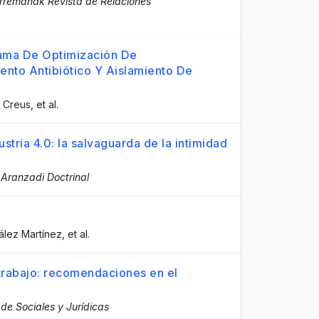
rremanak Revista de Relaciones
rama De Optimización De
ento Antibiótico Y Aislamiento De
t Creus
, et al.
stria 4.0: la salvaguarda de la intimidad
 Aranzadi Doctrinal
ález Martínez
, et al.
trabajo: recomendaciones en el
 de Sociales y Jurídicas