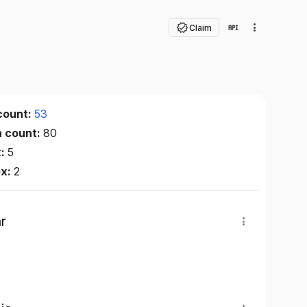
Claim
count:
53
n count:
80
x:
5
ex:
2
r