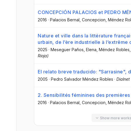
CONCEPCIÓN PALACIOS et PEDRO MÉND
2016
·
Palacios Bernal, Concepcion
, Méndez Ro
Nature et ville dans la littérature franç
urbain, de l’ère industrielle à l’extrê
2025
·
Meseguer Paños, Elena
, Méndez Robles,
Rioja)
El relato breve traducido: "Sarrasine",
2005
·
Pedro Salvador Méndez Robles
·
Dialnet
2. Sensibilités féminines des première
2016
·
Palacios Bernal, Concepcion
, Méndez Ro
Show more work