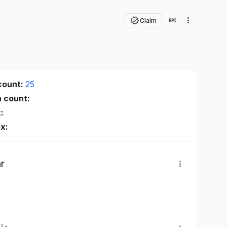
Claim
count:
25
n count:
:
ex:
r