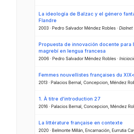
La ideología de Balzac y el género fantá
Flandre
2003
·
Pedro Salvador Méndez Robles
·
Dialnet
Propuesta de innovación docente para l
magrebí en lengua francesa
2006
·
Pedro Salvador Méndez Robles
·
Iniciac
Femmes nouvellistes françaises du XI
2013
·
Palacios Bernal, Concepcion
, Méndez Rob
1. À titre d’introduction 27
2016
·
Palacios Bernal, Concepcion
, Méndez Ro
La littérature française en contexte
2020
·
Belmonte Millán, Encarnación
, Eurrutia 