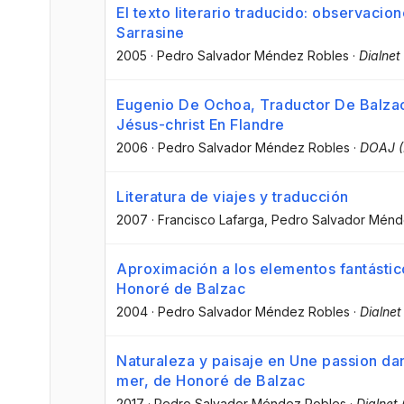
El texto literario traducido: observacio
Sarrasine
2005
·
Pedro Salvador Méndez Robles
·
Dialnet
Eugenio De Ochoa, Traductor De Balza
Jésus-christ En Flandre
2006
·
Pedro Salvador Méndez Robles
·
DOAJ (
Literatura de viajes y traducción
2007
·
Francisco Lafarga
, Pedro Salvador Ménd
Aproximación a los elementos fantástic
Honoré de Balzac
2004
·
Pedro Salvador Méndez Robles
·
Dialnet
Naturaleza y paisaje en Une passion da
mer, de Honoré de Balzac
2017
·
Pedro Salvador Méndez Robles
·
Dialnet 