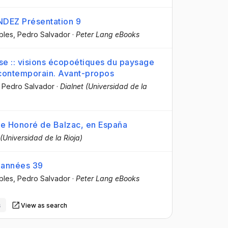
EZ Présentation 9
bles, Pedro Salvador
·
Peter Lang eBooks
aise :: visions écopoétiques du paysage
me contemporain. Avant-propos
 Pedro Salvador
·
Dialnet (Universidad de la
 de Honoré de Balzac, en España
 (Universidad de la Rioja)
s années 39
bles, Pedro Salvador
·
Peter Lang eBooks
s
View as search