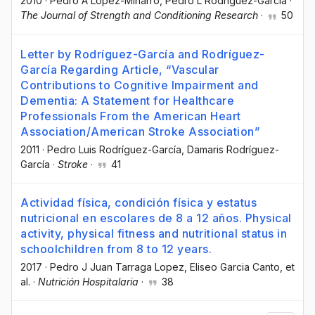
2010
·
Pedro A López-Miñarro
, Pedro L Rodríguez-García
·
The Journal of Strength and Conditioning Research
·
50
Letter by Rodríguez-García and Rodríguez-
García Regarding Article, “Vascular
Contributions to Cognitive Impairment and
Dementia: A Statement for Healthcare
Professionals From the American Heart
Association/American Stroke Association”
2011
·
Pedro Luis Rodríguez-García
, Damaris Rodríguez-
García
·
Stroke
·
41
Actividad física, condición física y estatus
nutricional en escolares de 8 a 12 años. Physical
activity, physical fitness and nutritional status in
schoolchildren from 8 to 12 years.
2017
·
Pedro J Juan Tarraga Lopez
, Eliseo Garcia Canto
, et
al.
·
Nutrición Hospitalaria
·
38