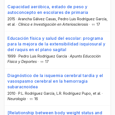
Capacidad aeróbica, estado de peso y
autoconcepto en escolares de primaria
2015
·
Arancha Gálvez Casas
, Pedro Luis Rodríguez García
,
et al.
·
Clínica e Investigación en Arteriosclerosis
·
17
Educación física y salud del escolar: programa
para la mejora de la extensibilidad isquiosural y
del raquis en el plano sagital
1999
·
Pedro Luis Rodríguez García
·
Apunts Educación
Física y Deportes
·
17
Diagnóstico de la isquemia cerebral tardía y el
vasospasmo cerebral en la hemorragia
subaracnoidea
2010
·
P.L. Rodríguez García
, L.R. Rodríguez Pupo
, et al.
·
Neurología
·
16
[Relationship between body weight status and