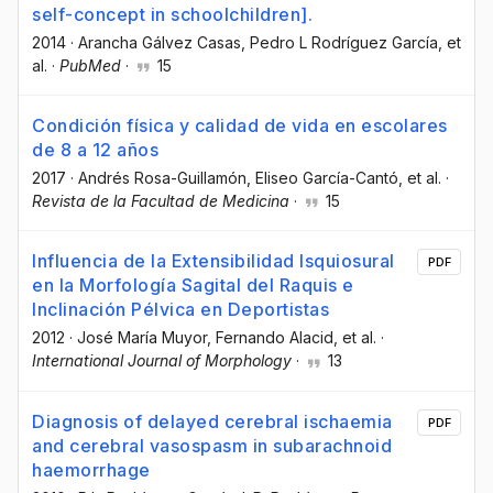
self-concept in schoolchildren].
2014
·
Arancha Gálvez Casas
, Pedro L Rodríguez García
, et
al.
·
PubMed
·
15
Condición física y calidad de vida en escolares
de 8 a 12 años
2017
·
Andrés Rosa-Guillamón
, Eliseo García-Cantó
, et al.
·
Revista de la Facultad de Medicina
·
15
Influencia de la Extensibilidad Isquiosural
PDF
en la Morfología Sagital del Raquis e
Inclinación Pélvica en Deportistas
2012
·
José María Muyor
, Fernando Alacid
, et al.
·
International Journal of Morphology
·
13
Diagnosis of delayed cerebral ischaemia
PDF
and cerebral vasospasm in subarachnoid
haemorrhage