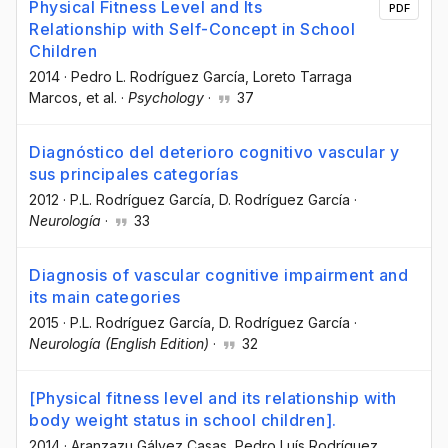
Physical Fitness Level and Its
PDF
Relationship with Self-Concept in School
Children
2014
·
Pedro L. Rodríguez García
, Loreto Tarraga
Marcos
, et al.
·
Psychology
·
37
Diagnóstico del deterioro cognitivo vascular y
sus principales categorías
2012
·
P.L. Rodríguez García
, D. Rodríguez García
·
Neurología
·
33
Diagnosis of vascular cognitive impairment and
its main categories
2015
·
P.L. Rodríguez García
, D. Rodríguez García
·
Neurología (English Edition)
·
32
[Physical fitness level and its relationship with
body weight status in school children].
2014
·
Aranzazu Gálvez Casas
, Pedro Luís Rodríguez