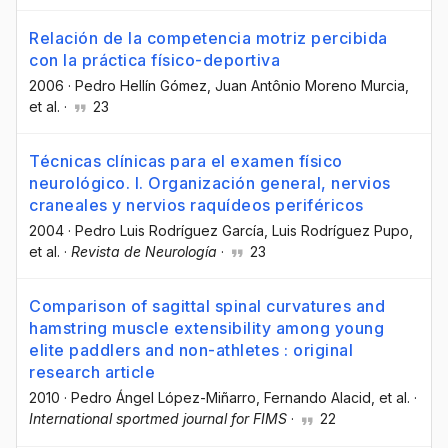
Relación de la competencia motriz percibida
con la práctica físico-deportiva
2006
·
Pedro Hellín Gómez
, Juan Antônio Moreno Murcia
,
et al.
·
23
Técnicas clínicas para el examen físico
neurológico. I. Organización general, nervios
craneales y nervios raquídeos periféricos
2004
·
Pedro Luis Rodríguez García
, Luis Rodríguez Pupo
,
et al.
·
Revista de Neurología
·
23
Comparison of sagittal spinal curvatures and
hamstring muscle extensibility among young
elite paddlers and non-athletes : original
research article
2010
·
Pedro Ángel López-Miñarro
, Fernando Alacid
, et al.
·
International sportmed journal for FIMS
·
22