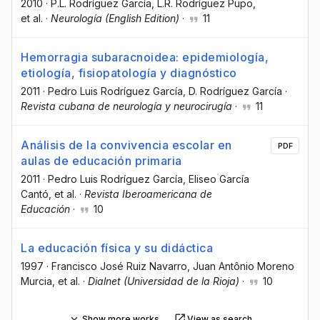
2010
·
P.L. Rodríguez García
, L.R. Rodríguez Pupo
,
et al.
·
Neurología (English Edition)
·
11
Hemorragia subaracnoidea: epidemiología,
etiología, fisiopatología y diagnóstico
2011
·
Pedro Luis Rodríguez García
, D. Rodríguez García
·
Revista cubana de neurología y neurocirugía
·
11
Análisis de la convivencia escolar en
PDF
aulas de educación primaria
2011
·
Pedro Luis Rodríguez García
, Eliseo García
Cantó
, et al.
·
Revista Iberoamericana de
Educación
·
10
La educación física y su didáctica
1997
·
Francisco José Ruiz Navarro
, Juan Antônio Moreno
Murcia
, et al.
·
Dialnet (Universidad de la Rioja)
·
10
Show more works
View as search