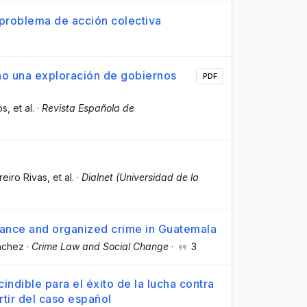
 problema de acción colectiva
no una exploración de gobiernos
PDF
os
, et al.
·
Revista Española de
reiro Rivas
, et al.
·
Dialnet (Universidad de la
inance and organized crime in Guatemala
nchez
·
Crime Law and Social Change
·
3
indible para el éxito de la lucha contra
rtir del caso español