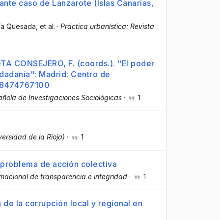
ante caso de Lanzarote (Islas Canarias,
cía Quesada
, et al.
·
Práctica urbanística: Revista
TA CONSEJERO, F. (coords.). "El poder
udadanía": Madrid: Centro de
788474767100
añola de Investigaciones Sociológicas
·
1
versidad de la Rioja)
·
1
 problema de acción colectiva
rnacional de transparencia e integridad
·
1
 de la corrupción local y regional en