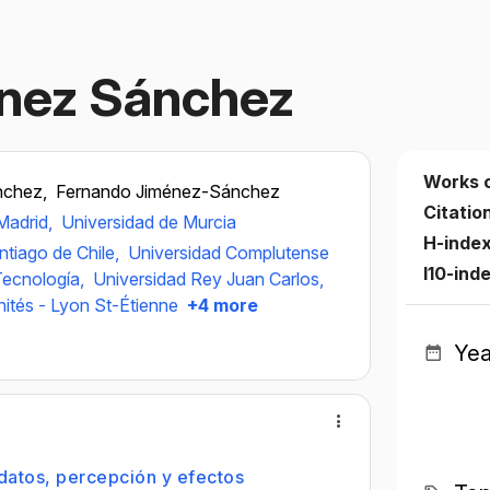
nez Sánchez
Works 
nchez,
Fernando Jiménez-Sánchez
Citatio
Madrid,
Universidad de Murcia
H-inde
ntiago de Chile,
Universidad Complutense
I10-ind
Tecnología,
Universidad Rey Juan Carlos,
ités - Lyon St-Étienne
+4 more
Yea
datos, percepción y efectos