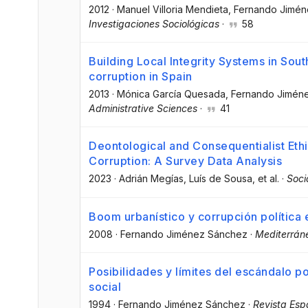
2012
·
Manuel Villoria Mendieta
, Fernando Jimé
Investigaciones Sociológicas
·
58
Building Local Integrity Systems in Sout
corruption in Spain
2013
·
Mónica García Quesada
, Fernando Jimén
Administrative Sciences
·
41
Deontological and Consequentialist Eth
Corruption: A Survey Data Analysis
2023
·
Adrián Megías
, Luís de Sousa
, et al.
·
Soci
Boom urbanístico y corrupción política
2008
·
Fernando Jiménez Sánchez
·
Mediterrán
Posibilidades y límites del escándalo p
social
1994
·
Fernando Jiménez Sánchez
·
Revista Esp