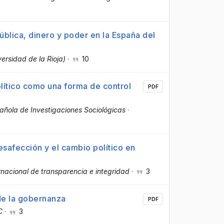
ública, dinero y poder en la España del
versidad de la Rioja)
·
10
olítico como una forma de control
PDF
añola de Investigaciones Sociológicas
·
esafección y el cambio político en
rnacional de transparencia e integridad
·
3
 de la gobernanza
PDF
C
·
3