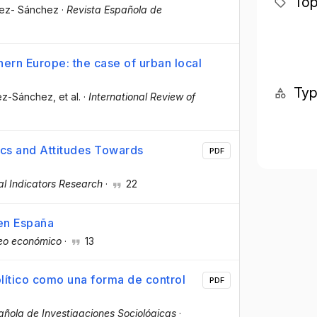
Top
nez- Sánchez
·
Revista Española de
hern Europe: the case of urban local
Ty
ez-Sánchez
, et al.
·
International Review of
ics and Attitudes Towards
PDF
al Indicators Research
·
22
 en España
eo económico
·
13
olítico como una forma de control
PDF
añola de Investigaciones Sociológicas
·