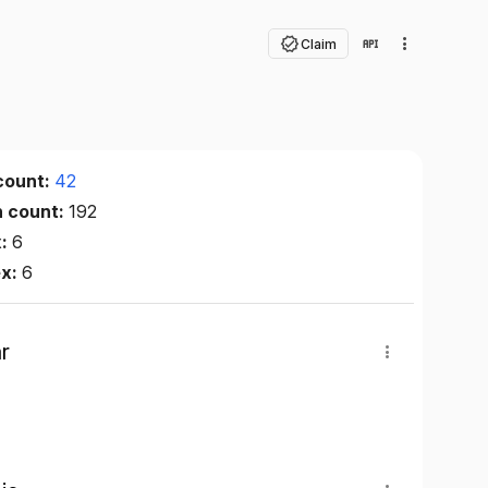
Claim
count:
42
n count:
192
x:
6
ex:
6
r