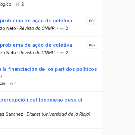
lógica
·
2
 problema de ação de coletiva
PDF
zzo Neto
·
Revista do CNMP.
·
2
 problema de ação de coletiva
PDF
zzo Neto
·
Revista do CNMP.
·
2
la financiación de los partidos políticos
s
icæ
·
1
e percepción del fenómeno pese al
nez Sánchez
·
Dialnet (Universidad de la Rioja)
·