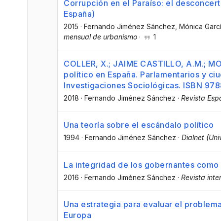
Corrupción en el Paraíso: el desconcert
España)
2015
·
Fernando Jiménez Sánchez
, Mónica Gar
mensual de urbanismo
·
1
COLLER, X.; JAIME CASTILLO, A.M.; MO
político en España. Parlamentarios y ci
Investigaciones Sociológicas. ISBN 9
2018
·
Fernando Jiménez Sánchez
·
Revista Esp
Una teoría sobre el escándalo político
1994
·
Fernando Jiménez Sánchez
·
Dialnet (Uni
La integridad de los gobernantes como
2016
·
Fernando Jiménez Sánchez
·
Revista inte
Una estrategia para evaluar el problema
Europa