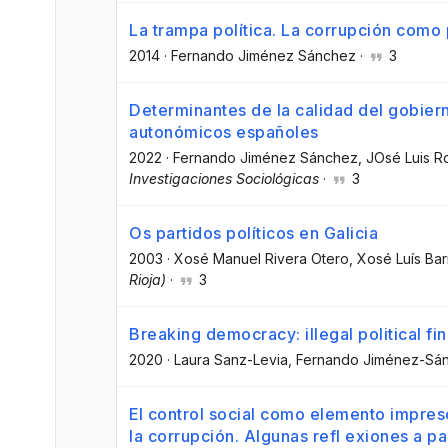
La trampa política. La corrupción como
2014
·
Fernando Jiménez Sánchez
·
3
Determinantes de la calidad del gobier
autonómicos españoles
2022
·
Fernando Jiménez Sánchez
, JOsé Luis R
Investigaciones Sociológicas
·
3
Os partidos políticos en Galicia
2003
·
Xosé Manuel Rivera Otero
, Xosé Luís Bar
Rioja)
·
3
Breaking democracy: illegal political f
2020
·
Laura Sanz-Levia
, Fernando Jiménez-Sá
El control social como elemento impresc
la corrupción. Algunas refl exiones a pa