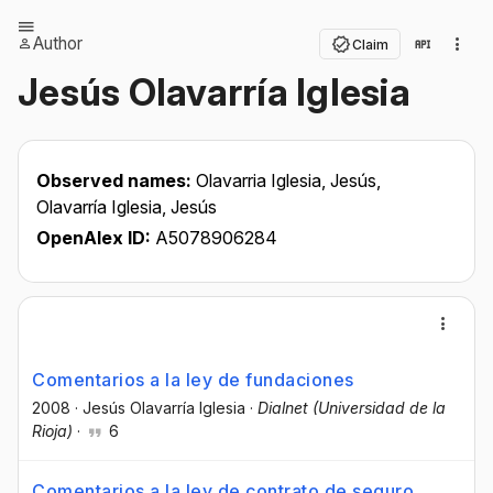
Author
Claim
Jesús Olavarría Iglesia
Observed names:
Olavarria Iglesia, Jesús,
Olavarría Iglesia, Jesús
OpenAlex ID:
A5078906284
Comentarios a la ley de fundaciones
2008
·
Jesús Olavarría Iglesia
·
Dialnet (Universidad de la
Rioja)
·
6
Comentarios a la ley de contrato de seguro