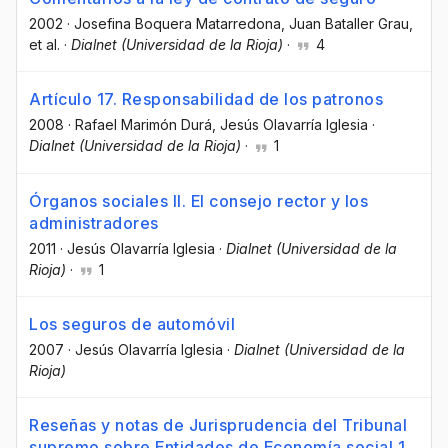
2002
·
Josefina Boquera Matarredona
, Juan Bataller Grau
,
et al.
·
Dialnet (Universidad de la Rioja)
·
4
Artículo 17. Responsabilidad de los patronos
2008
·
Rafael Marimón Durá
, Jesús Olavarría Iglesia
·
Dialnet (Universidad de la Rioja)
·
1
Órganos sociales II. El consejo rector y los
administradores
2011
·
Jesús Olavarría Iglesia
·
Dialnet (Universidad de la
Rioja)
·
1
Los seguros de automóvil
2007
·
Jesús Olavarría Iglesia
·
Dialnet (Universidad de la
Rioja)
Reseñas y notas de Jurisprudencia del Tribunal
supremo sobre Entidades de Economía social 1