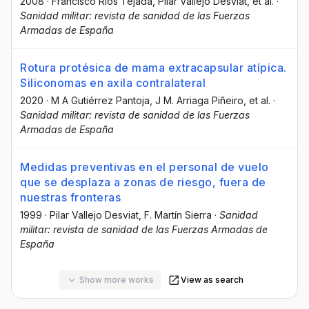
2008
·
Francisco Ríos Tejada
, Pilar Vallejo Desviat
, et al.
·
Sanidad militar: revista de sanidad de las Fuerzas
Armadas de España
Rotura protésica de mama extracapsular atípica.
Siliconomas en axila contralateral
2020
·
M A Gutiérrez Pantoja
, J M. Arriaga Piñeiro
, et al.
·
Sanidad militar: revista de sanidad de las Fuerzas
Armadas de España
Medidas preventivas en el personal de vuelo
que se desplaza a zonas de riesgo, fuera de
nuestras fronteras
1999
·
Pilar Vallejo Desviat
, F. Martín Sierra
·
Sanidad
militar: revista de sanidad de las Fuerzas Armadas de
España
Show more works
View as search