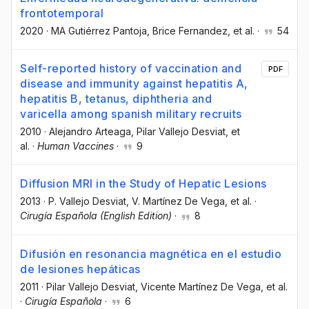
frontotemporal
2020
·
MA Gutiérrez Pantoja
, Brice Fernandez
, et al.
·
54
Self-reported history of vaccination and
PDF
disease and immunity against hepatitis A,
hepatitis B, tetanus, diphtheria and
varicella among spanish military recruits
2010
·
Alejandro Arteaga
, Pilar Vallejo Desviat
, et
al.
·
Human Vaccines
·
9
Diffusion MRI in the Study of Hepatic Lesions
2013
·
P. Vallejo Desviat
, V. Martínez De Vega
, et al.
·
Cirugía Española (English Edition)
·
8
Difusión en resonancia magnética en el estudio
de lesiones hepáticas
2011
·
Pilar Vallejo Desviat
, Vicente Martínez De Vega
, et al.
·
Cirugía Española
·
6