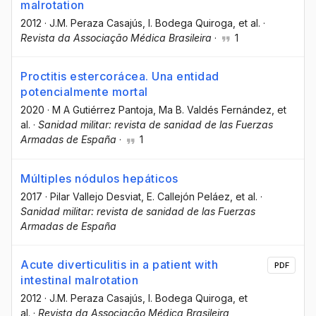
malrotation
2012
·
J.M. Peraza Casajús
, I. Bodega Quiroga
, et al.
·
Revista da Associação Médica Brasileira
·
1
Proctitis estercorácea. Una entidad
potencialmente mortal
2020
·
M A Gutiérrez Pantoja
, Ma B. Valdés Fernández
, et
al.
·
Sanidad militar: revista de sanidad de las Fuerzas
Armadas de España
·
1
Múltiples nódulos hepáticos
2017
·
Pilar Vallejo Desviat
, E. Callejón Peláez
, et al.
·
Sanidad militar: revista de sanidad de las Fuerzas
Armadas de España
Acute diverticulitis in a patient with
PDF
intestinal malrotation
2012
·
J.M. Peraza Casajús
, I. Bodega Quiroga
, et
al.
·
Revista da Associação Médica Brasileira