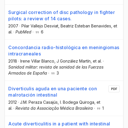
Surgical correction of disc pathology in fighter
pilots: a review of 14 cases.
2007
·
Pilar Vallejo Desviat
, Beatriz Esteban Benavides
, et
al.
·
PubMed
·
6
Concordancia radio-histológica en meningiomas
intracraneales
2018
·
Irene Villar Blanco
, J González Martín
, et al.
·
Sanidad militar: revista de sanidad de las Fuerzas
Armadas de España
·
3
Diverticulis aguda en una paciente con
PDF
malrotación intestinal
2012
·
J.M. Peraza Casajús
, I. Bodega Quiroga
, et
al.
·
Revista da Associação Médica Brasileira
·
1
Acute diverticulitis in a patient with intestinal