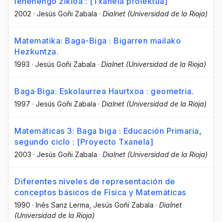
lehenengo zikloa : [Txanela proiektua]
2002
·
Jesús Goñi Zabala
·
Dialnet (Universidad de la Rioja)
Matematika: Baga-Biga : Bigarren mailako
Hezkuntza.
1993
·
Jesús Goñi Zabala
·
Dialnet (Universidad de la Rioja)
Baga·Biga: Eskolaurrea Haurtxoa : geometria.
1997
·
Jesús Goñi Zabala
·
Dialnet (Universidad de la Rioja)
Matemáticas 3: Baga biga : Educación Primaria,
segundo ciclo : [Proyecto Txanela]
2003
·
Jesús Goñi Zabala
·
Dialnet (Universidad de la Rioja)
Diferentes niveles de representación de
conceptos básicos de Física y Matemáticas
1990
·
Inés Sanz Lerma
, Jesús Goñi Zabala
·
Dialnet
(Universidad de la Rioja)