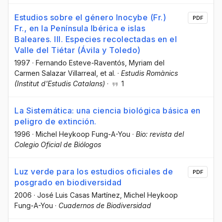
Estudios sobre el género Inocybe (Fr.)
PDF
Fr., en la Península Ibérica e islas
Baleares. III. Especies recolectadas en el
Valle del Tiétar (Ávila y Toledo)
1997
·
Fernando Esteve-Raventós
, Myriam del
Carmen Salazar Villarreal
, et al.
·
Estudis Romànics
(Institut d'Estudis Catalans)
·
1
La Sistemática: una ciencia biológica básica en
peligro de extinción.
1996
·
Michel Heykoop Fung-A-You
·
Bio: revista del
Colegio Oficial de Biólogos
Luz verde para los estudios oficiales de
PDF
posgrado en biodiversidad
2006
·
José Luis Casas Martínez
, Michel Heykoop
Fung-A-You
·
Cuadernos de Biodiversidad