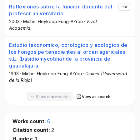
Reflexiones sobre la función docente del
PDF
profesor universitario
2003
·
Michel Heykoop Fung-A-You
·
Vivat
Academia
Estudio taxonomico, corologico y ecologico de
los hongos pertenecientes al orden agaricales
s.L. (basidiomycotina) de la provincia de
guadalajara
1993
·
Michel Heykoop Fung-A-You
·
Dialnet (Universidad
de la Rioja)
Show more works
View as search
Works count:
6
Citation count:
2
H-index:
1