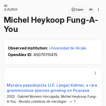
Author
Claim
Michel Heykoop Fung-A-
You
Observed institution:
Universidad de Alcalá
OpenAlex ID:
A5070115415
Mycena pseudopicta (J.E. Lange) Kühner, a rare
graminicolous species growing on Poaceae
2002
·
Gabriel Moreno Horcajada
, Michel Heykoop Fung-
A-You
·
Revista catalana de micologia
·
1