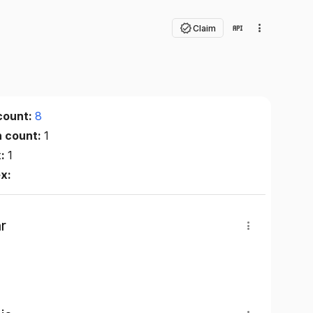
Claim
count:
8
n count:
1
x:
1
ex:
r