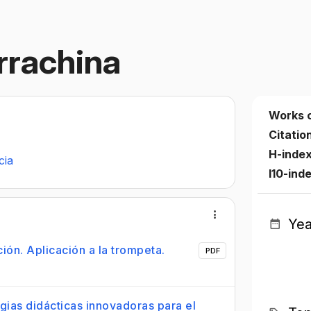
rrachina
Works 
Citatio
H-inde
cia
I10-ind
Yea
ión. Aplicación a la trompeta.
PDF
ias didácticas innovadoras para el