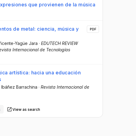
expresiones que provienen de la música
entos de metal: ciencia, música y
PDF
Vicente-Yagüe Jara
·
EDUTECH REVIEW
evista Internacional de Tecnologías
ica artística: hacia una educación
s
 Ibáñez Barrachina
·
Revista Internacional de
s
View as search