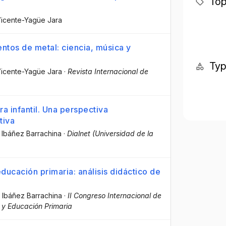
Top
 Vicente-Yagüe Jara
entos de metal: ciencia, música y
Ty
 Vicente-Yagüe Jara
·
Revista Internacional de
ra infantil. Una perspectiva
tiva
 Ibáñez Barrachina
·
Dialnet (Universidad de la
ducación primaria: análisis didáctico de
 Ibáñez Barrachina
·
II Congreso Internacional de
l y Educación Primaria