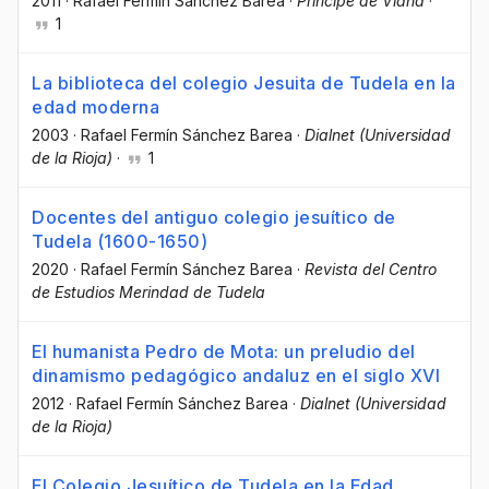
2011
·
Rafael Fermín Sánchez Barea
·
Príncipe de Viana
·
1
La biblioteca del colegio Jesuita de Tudela en la
edad moderna
2003
·
Rafael Fermín Sánchez Barea
·
Dialnet (Universidad
de la Rioja)
·
1
Docentes del antiguo colegio jesuítico de
Tudela (1600-1650)
2020
·
Rafael Fermín Sánchez Barea
·
Revista del Centro
de Estudios Merindad de Tudela
El humanista Pedro de Mota: un preludio del
dinamismo pedagógico andaluz en el siglo XVI
2012
·
Rafael Fermín Sánchez Barea
·
Dialnet (Universidad
de la Rioja)
El Colegio Jesuítico de Tudela en la Edad