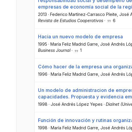
responsabilidad social y desempeño de
empresas de economía social de la reg
2013
·
Federico Martínez-Carrasco Pleite
, José
Revista de Estudios Cooperativos
·
6
Hacia un nuevo modelo de empresa
1995
·
María Feliz Madrid Garre
, José Andrés L
Business Journal
·
1
Cómo hacer de la empresa una organiz
1996
·
María Feliz Madrid Garre
, José Andrés L
Un modelo de administracion de empresa
capacidades. Propuesta y evidencia em
1998
·
José Andrés López Yepes
·
Dialnet (Univ
Función de innovación y rutinas organiz
1998
·
María Feliz Madrid Garre
, José Andrés L