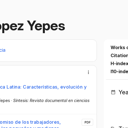
ópez Yepes
Works 
cia
Citatio
H-inde
I10-ind
a Latina: Características, evolución y
Yea
Yepes
·
Síntesis: Revista documental en ciencias
romiso de los trabajadores,
PDF