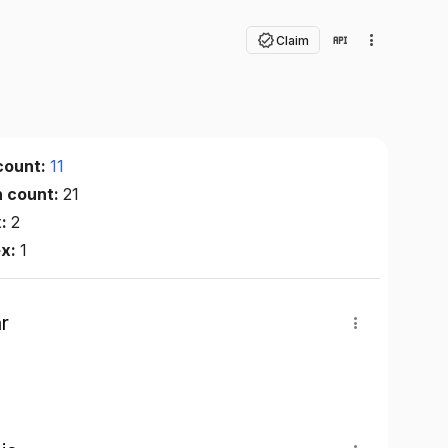
Claim
count:
11
n count:
21
x:
2
ex:
1
r