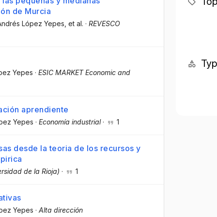
Top
 las pequeñas y medianas
ión de Murcia
 Andrés López Yepes
, et al.
·
REVESCO
Ty
ópez Yepes
·
ESIC MARKET Economic and
ación aprendiente
ópez Yepes
·
Economía industrial
·
1
s desde la teoria de los recursos y
pirica
ersidad de la Rioja)
·
1
ativas
ópez Yepes
·
Alta dirección