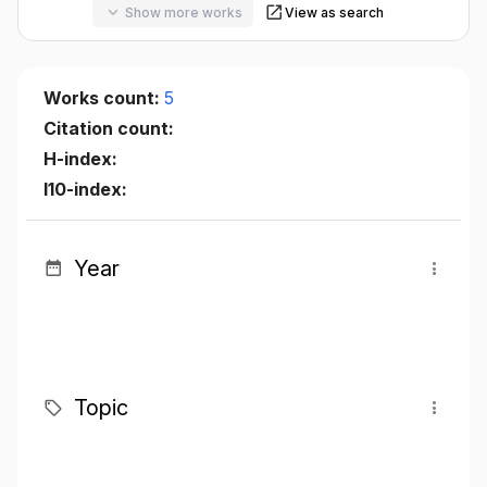
Show more works
View as search
Works count:
5
Citation count:
H-index:
I10-index:
Year
Topic