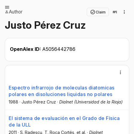
Author
Claim
Justo Pérez Cruz
OpenAlex ID:
A5056442786
Espectro infrarrojo de moleculas diatomicas
polares en disoluciones liquidas no polares
1988
·
Justo Pérez Cruz
·
Dialnet (Universidad de la Rioja)
El sistema de evaluación en el Grado de Física
de la ULL
2011
·
S. Radescu
, T. Roca Cortés
, et al.
·
Dialnet