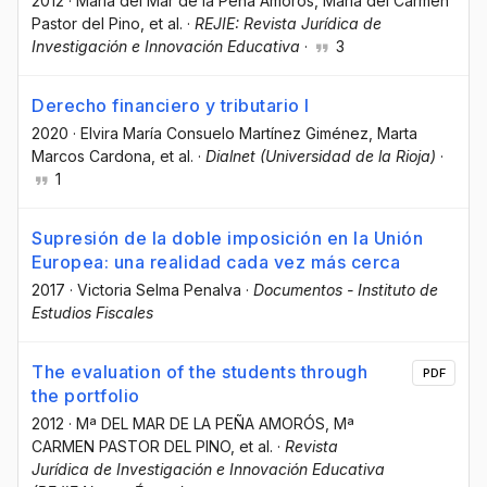
2012
·
María del Mar de la Peña Amorós
, María del Carmen
Pastor del Pino
, et al.
·
REJIE: Revista Jurídica de
Investigación e Innovación Educativa
·
3
Derecho financiero y tributario I
2020
·
Elvira María Consuelo Martínez Giménez
, Marta
Marcos Cardona
, et al.
·
Dialnet (Universidad de la Rioja)
·
1
Supresión de la doble imposición en la Unión
Europea: una realidad cada vez más cerca
2017
·
Victoria Selma Penalva
·
Documentos - Instituto de
Estudios Fiscales
The evaluation of the students through
PDF
the portfolio
2012
·
Mª DEL MAR DE LA PEÑA AMORÓS
, Mª
CARMEN PASTOR DEL PINO
, et al.
·
Revista
Jurídica de Investigación e Innovación Educativa