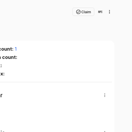
Claim
count:
1
n count:
:
ex:
r