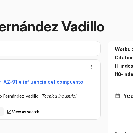
ernández Vadillo
Works 
Citatio
H-index
I10-ind
n AZ-91 e influencia del compuesto
Yea
io Fernández Vadillo
·
Técnica industrial
s
View as search