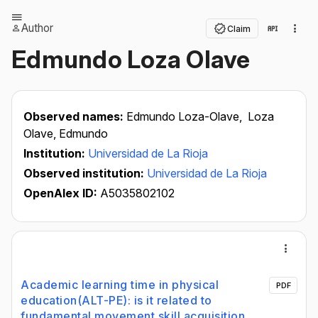
Author
Claim
Edmundo Loza Olave
Observed names:
Edmundo Loza-Olave,
Loza
Olave, Edmundo
Institution:
Universidad de La Rioja
Observed institution:
Universidad de La Rioja
OpenAlex ID:
A5035802102
Academic learning time in physical
PDF
education(ALT-PE): is it related to
fundamental movement skill acquisition