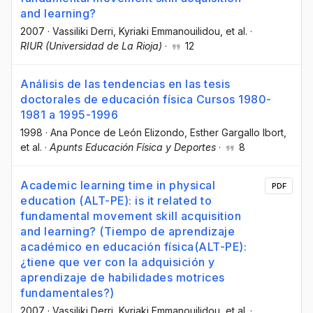
and learning?
2007
·
Vassiliki Derri
, Kyriaki Emmanouilidou
, et al.
·
RIUR (Universidad de La Rioja)
·
12
Análisis de las tendencias en las tesis
doctorales de educación física Cursos 1980-
1981 a 1995-1996
1998
·
Ana Ponce de León Elizondo
, Esther Gargallo Ibort
,
et al.
·
Apunts Educación Física y Deportes
·
8
Academic learning time in physical
PDF
education (ALT-PE): is it related to
fundamental movement skill acquisition
and learning? (Tiempo de aprendizaje
académico en educación física(ALT-PE):
¿tiene que ver con la adquisición y
aprendizaje de habilidades motrices
fundamentales?)
2007
·
Vassiliki Derri
, Kyriaki Emmanouilidou
, et al.
·