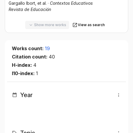
Gargallo Ibort
, et al.
·
Contextos Educativos
Revista de Educación
Show more works
View as search
Works count:
19
Citation count:
40
H-index:
4
I10-index:
1
Year
Topic