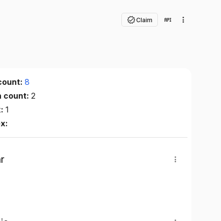
Claim
count:
8
n count:
2
x:
1
ex:
r