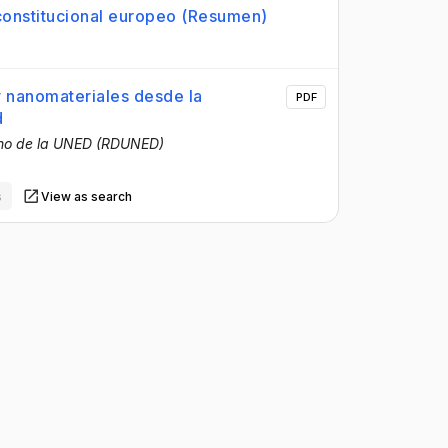
 constitucional europeo (Resumen)
y nanomateriales desde la
PDF
d
cho de la UNED (RDUNED)
s
View as search