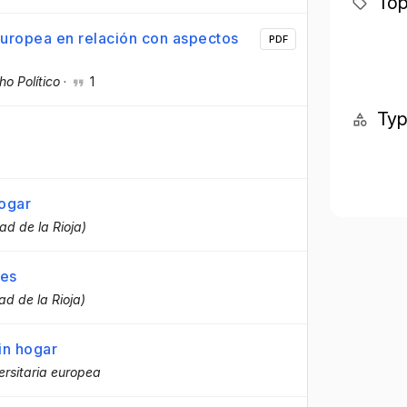
Top
 Europea en relación con aspectos
PDF
o Político
·
1
Ty
hogar
ad de la Rioja)
tes
ad de la Rioja)
in hogar
ersitaria europea