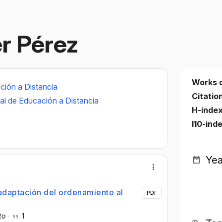
r Pérez
Works 
ción a Distancia
Citatio
al de Educación a Distancia
H-inde
I10-ind
Yea
a adaptación del ordenamiento al
PDF
to
·
1