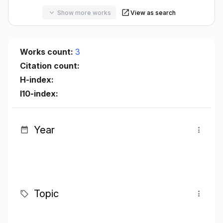
Show more works
View as search
Works count:
3
Citation count:
H-index:
I10-index:
Year
Topic