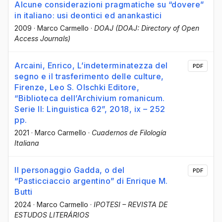
Alcune considerazioni pragmatiche su “dovere”
in italiano: usi deontici ed anankastici
2009
·
Marco Carmello
·
DOAJ (DOAJ: Directory of Open
Access Journals)
Arcaini, Enrico, L’indeterminatezza del
PDF
segno e il trasferimento delle culture,
Firenze, Leo S. Olschki Editore,
“Biblioteca dell’Archivium romanicum.
Serie II: Linguistica 62”, 2018, ix – 252
pp.
2021
·
Marco Carmello
·
Cuadernos de Filología
Italiana
Il personaggio Gadda, o del
PDF
“Pasticciaccio argentino” di Enrique M.
Butti
2024
·
Marco Carmello
·
IPOTESI – REVISTA DE
ESTUDOS LITERÁRIOS