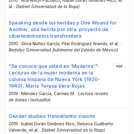
2010
·
Ana Antón Pacheco
, Isabel Durán Giménez-Rico
, et
al.
·
Dialnet (Universidad de la Rioja)
Speaking desde las heridas y One Wound for
Another: una herida por otra: proyecto de
cibertestimonios transfrontera
2010
·
Silvia Núñez García
, Pilar Rodríguez Aranda
, et al.
·
Redalyc (Universidad Autónoma del Estado de México)
"Se conoce que usted es 'Moderna'":
PDF
Lecturas de la mujer moderna en la
colonia hispana de Nueva York (1920-
1940), María Teresa Vera-Rojas.
2019
·
Méndez García, Carmen M.
·
Lectora revista
de dones i textualitat
Gender studies: transatlantic visions
2016
·
Isabel Durán Giménez-Rico
, Rebeca Gualberto
Valverde
, et al.
·
Dialnet (Universidad de la Rioja)