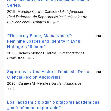
Series.
2016
·
Méndez García, Carmen
·
LA Referencia
(Red Federada de Repositorios Institucionales de
Publicaciones Científicas)
·
2
“This is my Place, Mama Nadi´s”:
PDF
Feminine Spaces and Identity in Lynn
Nottage´s "Ruined"
2013
·
Carmen Méndez García
·
Investigaciones
Feministas
·
2
Supernovas: Una Historia Feminista De La
PDF
Ciencia Ficción Audiovisual
2020
·
Carmen M. Méndez García
·
Filanderas
·
2
Los "academic blogs" o bitácoras académicas:
¿un fenómeno exportable?