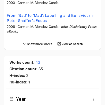
2000
·
Carmen M. Méndez García
From ‘Bad’ to ‘Mad’: Labelling and Behaviour in
Peter Shaffer’s Equus
2006
·
Carmen M. Méndez García
·
Inter-Disciplinary Press
eBooks
Show more works
View as search
Works count:
43
Citation count:
35
H-index:
2
I10-index:
1
Year