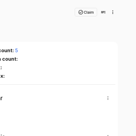
Claim
count:
5
n count:
:
ex:
r