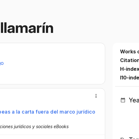
llamarín
Works 
Citatio
go
H-index
I10-ind
Yea
peas a la carta fuera del marco jurídico
ciones jurídicas y sociales eBooks