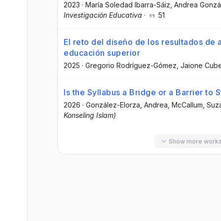
2023
·
María Soledad Ibarra-Sáiz
, Andrea Gonzá
Investigación Educativa
·
51
El reto del diseño de los resultados de
educación superior
2025
·
Gregorio Rodríguez-Gómez
, Jaione Cub
Is the Syllabus a Bridge or a Barrier t
2026
·
González-Elorza, Andrea
, McCallum, Su
Konseling Islam)
Show more work