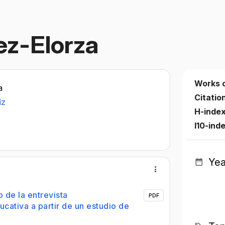
ez-Elorza
Works 
a
Citatio
iz
H-inde
I10-ind
Yea
 de la entrevista
PDF
ucativa a partir de un estudio de