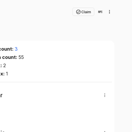
Claim
count:
3
n count:
55
x:
2
ex:
1
r