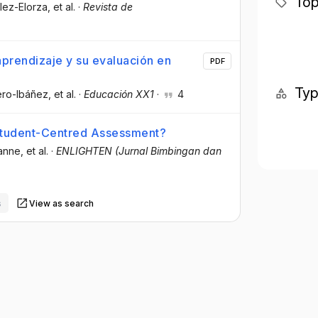
Top
lez-Elorza
, et al.
·
Revista de
 aprendizaje y su evaluación en
PDF
Ty
ero-Ibáñez
, et al.
·
Educación XX1
·
4
o Student-Centred Assessment?
zanne
, et al.
·
ENLIGHTEN (Jurnal Bimbingan dan
s
View as search