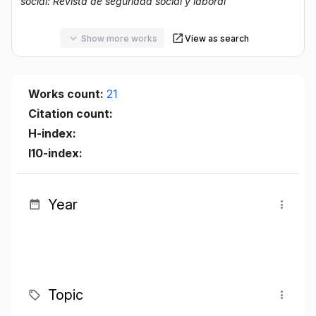
social: Revista de seguridad social y laboral
Show more works
View as search
Works count:
21
Citation count:
H-index:
I10-index:
Year
Topic