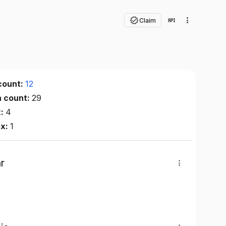
Claim
count:
12
n count:
29
x:
4
ex:
1
r