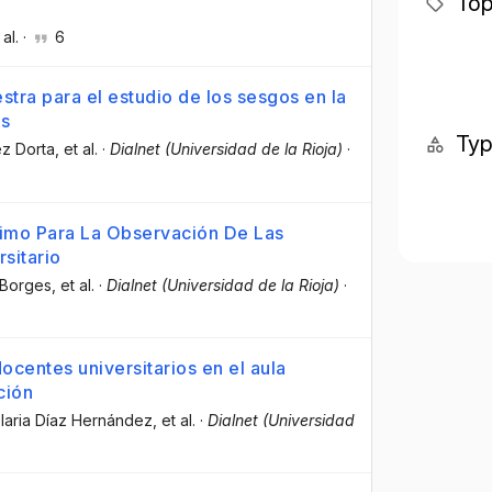
Top
 al.
·
6
tra para el estudio de los sesgos en la
es
Ty
ez Dorta
, et al.
·
Dialnet (Universidad de la Rioja)
·
imo Para La Observación De Las
sitario
 Borges
, et al.
·
Dialnet (Universidad de la Rioja)
·
centes universitarios en el aula
ción
elaria Díaz Hernández
, et al.
·
Dialnet (Universidad