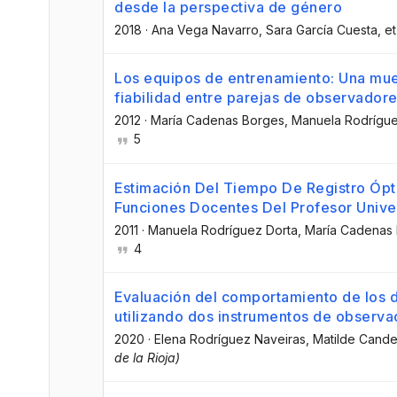
desde la perspectiva de género
2018
·
Ana Vega Navarro
, Sara García Cuesta
, et
Los equipos de entrenamiento: Una mues
fiabilidad entre parejas de observador
2012
·
María Cadenas Borges
, Manuela Rodrígu
5
Estimación Del Tiempo De Registro Ópt
Funciones Docentes Del Profesor Univer
2011
·
Manuela Rodríguez Dorta
, María Cadenas
4
Evaluación del comportamiento de los do
utilizando dos instrumentos de observa
2020
·
Elena Rodríguez Naveiras
, Matilde Cand
de la Rioja)