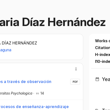
aria Díaz Hernández
Works 
A DÍAZ HERNÁNDEZ
Citatio
Laguna
H-inde
I10-ind
Yea
s a través de observación
PDF
ersitas Psychologica
·
14
procesos de enseñanza-aprendizaje