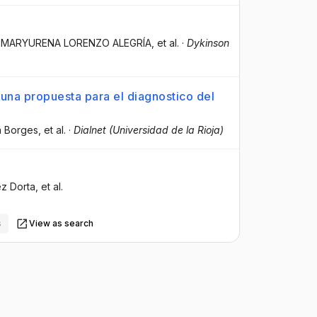
, MARYURENA LORENZO ALEGRÍA
, et al.
·
Dykinson
 una propuesta para el diagnostico del
ca Borges
, et al.
·
Dialnet (Universidad de la Rioja)
ez Dorta
, et al.
s
View as search