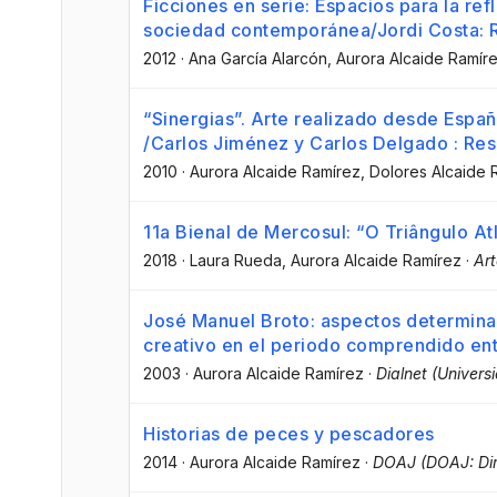
Ficciones en serie: Espacios para la refle
sociedad contemporánea/Jordi Costa: R
2012
·
Ana García Alarcón
, Aurora Alcaide Ramír
“Sinergias”. Arte realizado desde Españ
/Carlos Jiménez y Carlos Delgado : Res
2010
·
Aurora Alcaide Ramírez
, Dolores Alcaide 
11a Bienal de Mercosul: “O Triângulo At
2018
·
Laura Rueda
, Aurora Alcaide Ramírez
·
Art
José Manuel Broto: aspectos determina
creativo en el periodo comprendido en
2003
·
Aurora Alcaide Ramírez
·
Dialnet (Univers
Historias de peces y pescadores
2014
·
Aurora Alcaide Ramírez
·
DOAJ (DOAJ: Dir