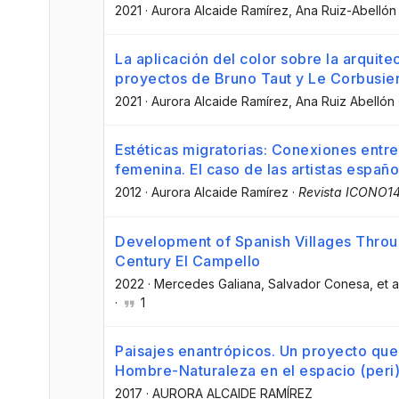
2021
·
Aurora Alcaide Ramírez
, Ana Ruiz-Abellón
La aplicación del color sobre la arquit
proyectos de Bruno Taut y Le Corbusie
2021
·
Aurora Alcaide Ramírez
, Ana Ruiz Abellón
Estéticas migratorias: Conexiones entre
femenina. El caso de las artistas españ
2012
·
Aurora Alcaide Ramírez
·
Revista ICONO1
Development of Spanish Villages Throu
Century El Campello
2022
·
Mercedes Galiana
, Salvador Conesa
, et a
·
1
Paisajes enantrópicos. Un proyecto que 
Hombre-Naturaleza en el espacio (per
2017
·
AURORA ALCAIDE RAMÍREZ