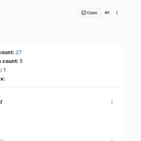
Claim
count:
27
n count:
5
x:
1
ex:
r