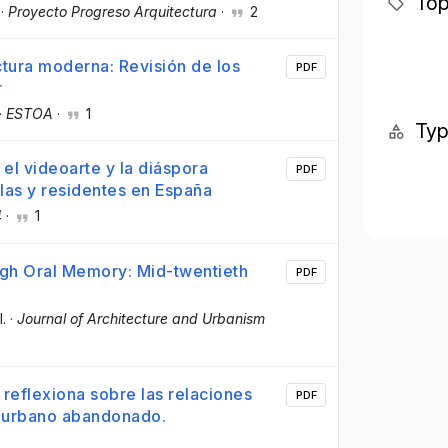
Top
·
Proyecto Progreso Arquitectura
·
2
ectura moderna: Revisión de los
PDF
r
·
ESTOA
·
1
Ty
 el videoarte y la diáspora
PDF
olas y residentes en España
4
·
1
gh Oral Memory: Mid-twentieth
PDF
l.
·
Journal of Architecture and Urbanism
reflexiona sobre las relaciones
PDF
i)urbano abandonado.