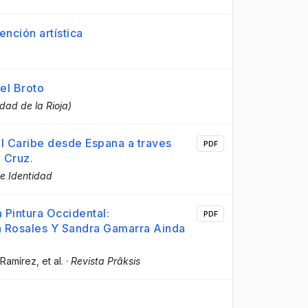
ención artística
uel Broto
idad de la Rioja)
el Caribe desde Espana a traves
PDF
a Cruz.
de Identidad
 Pintura Occidental:
PDF
 Rosales Y Sandra Gamarra Ainda
-Ramírez
, et al.
·
Revista Prâksis