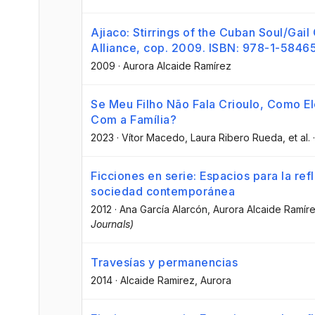
Ajiaco: Stirrings of the Cuban Soul/Gai
Alliance, cop. 2009. ISBN: 978-1-58465
2009
·
Aurora Alcaide Ramírez
Se Meu Filho Não Fala Crioulo, Como E
Com a Família?
2023
·
Vítor Macedo
, Laura Ribero Rueda
, et al.
Ficciones en serie: Espacios para la refle
sociedad contemporánea
2012
·
Ana García Alarcón
, Aurora Alcaide Ramír
Journals)
Travesías y permanencias
2014
·
Alcaide Ramirez, Aurora