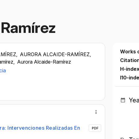
 Ramírez
Works 
MÍREZ,
AURORA ALCAIDE-RAMÍREZ,
Citatio
mírez,
Aurora Alcaide-Ramírez
H-inde
cia
I10-ind
Yea
ra: Intervenciones Realizadas En
PDF