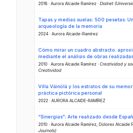
2018
·
Aurora Alcaide Ramírez
·
Dialnet (Universi
Tapas y medias suelas: 500 pesetas: U
arqueología de la memoria
2024
·
Aurora Alcaide-Ramírez
Cómo mirar un cuadro abstracto. aproxi
mediante el análisis de obras realizada
2010
·
Aurora Alcaide Ramírez
·
Creatividad y so
Creatividad
Villa Väinölä y los estratos de su memo
práctica pictórica personal
2022
·
AURORA ALCAIDE-RAMÍREZ
“Sinergias”: Arte realizado desde Españ
2010
·
Aurora Alcaide Ramírez
, Dolores Alcaide 
Journals)