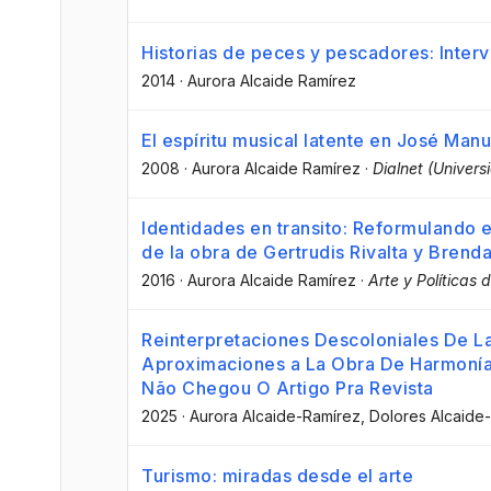
Historias de peces y pescadores: Interv
2014
·
Aurora Alcaide Ramírez
El espíritu musical latente en José Man
2008
·
Aurora Alcaide Ramírez
·
Dialnet (Univers
Identidades en transito: Reformulando 
de la obra de Gertrudis Rivalta y Brend
2016
·
Aurora Alcaide Ramírez
·
Arte y Políticas 
Reinterpretaciones Descoloniales De La
Aproximaciones a La Obra De Harmonía
Não Chegou O Artigo Pra Revista
2025
·
Aurora Alcaide-Ramírez
, Dolores Alcaide
Turismo: miradas desde el arte