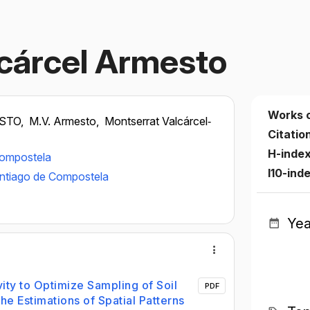
cárcel Armesto
Works 
STO,
M.V. Armesto,
Montserrat Valcárcel‐
Citatio
H-inde
Compostela
I10-ind
antiago de Compostela
Yea
vity to Optimize Sampling of Soil
PDF
he Estimations of Spatial Patterns