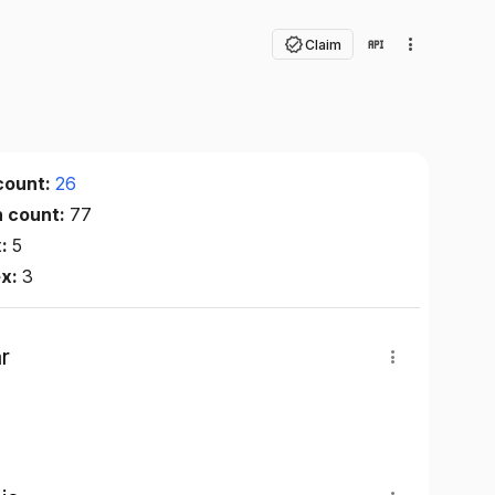
Claim
count:
26
n count:
77
x:
5
ex:
3
r