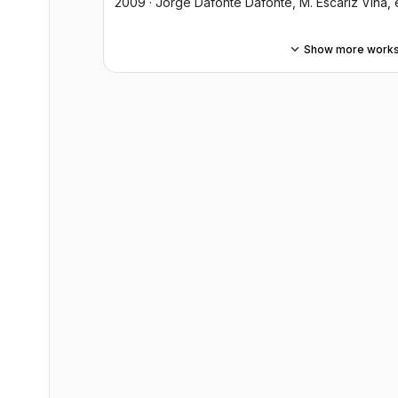
2009
·
Jorge Dafonte Dafonte
, M. Escariz Viña
, 
Show more work