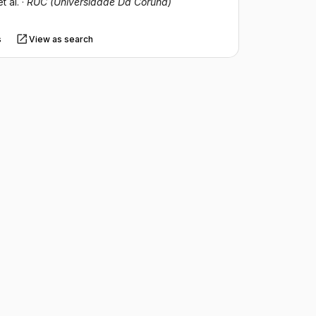
et al.
·
RUC (Universidade Da Coruña)
s
View as search