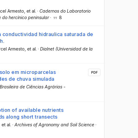
rcel Armesto
, et al.
·
Cadernos do Laboratorio
 do hercínico peninsular
·
8
a conductividad hidraulica saturada de
h.
rcel Armesto
, et al.
·
Dialnet (Universidad de la
 solo em microparcelas
PDF
ades de chuva simulada
Brasileira de Ciências Agrárias -
ption of available nutrients
s along short transects
, et al.
·
Archives of Agronomy and Soil Science
·