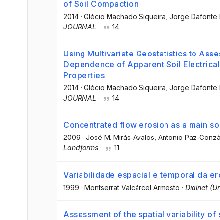
of Soil Compaction
2014
·
Glécio Machado Siqueira
, Jorge Dafonte
JOURNAL
·
14
Using Multivariate Geostatistics to Asse
Dependence of Apparent Soil Electrical
Properties
2014
·
Glécio Machado Siqueira
, Jorge Dafonte
JOURNAL
·
14
Concentrated flow erosion as a main sou
2009
·
José M. Mirás‐Avalos
, Antonio Paz‐Gonzá
Landforms
·
11
Variabilidade espacial e temporal da er
1999
·
Montserrat Valcárcel Armesto
·
Dialnet (Un
Assessment of the spatial variability of