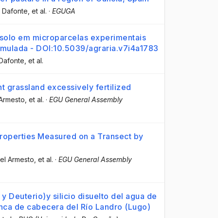
e Dafonte
, et al.
·
EGUGA
 solo em microparcelas experimentais
imulada - DOI:10.5039/agraria.v7i4a1783
 Dafonte
, et al.
t grassland excessively fertilized
 Armesto
, et al.
·
EGU General Assembly
 Properties Measured on a Transect by
cel Armesto
, et al.
·
EGU General Assembly
 Deuterio)y silicio disuelto del agua de
uenca de cabecera del Río Landro (Lugo)