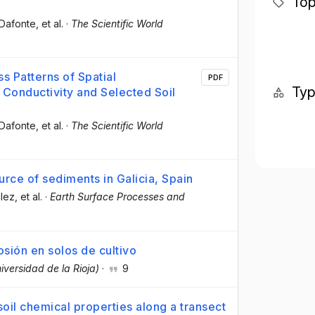
Top
 Dafonte
, et al.
·
The Scientific World
ss Patterns of Spatial
PDF
Ty
 Conductivity and Selected Soil
 Dafonte
, et al.
·
The Scientific World
rce of sediments in Galicia, Spain
lez
, et al.
·
Earth Surface Processes and
osión en solos de cultivo
iversidad de la Rioja)
·
9
 soil chemical properties along a transect