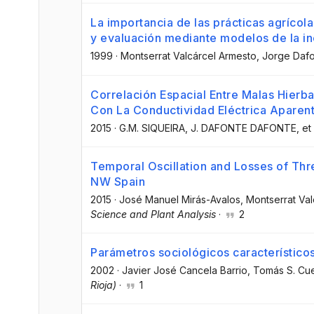
La importancia de las prácticas agrícola
y evaluación mediante modelos de la in
1999
·
Montserrat Valcárcel Armesto
, Jorge Daf
Correlación Espacial Entre Malas Hierb
Con La Conductividad Eléctrica Aparent
2015
·
G.M. SIQUEIRA
, J. DAFONTE DAFONTE
, et 
Temporal Oscillation and Losses of Th
NW Spain
2015
·
José Manuel Mirás-Avalos
, Montserrat Va
Science and Plant Analysis
·
2
Parámetros sociológicos característico
2002
·
Javier José Cancela Barrio
, Tomás S. Cu
Rioja)
·
1