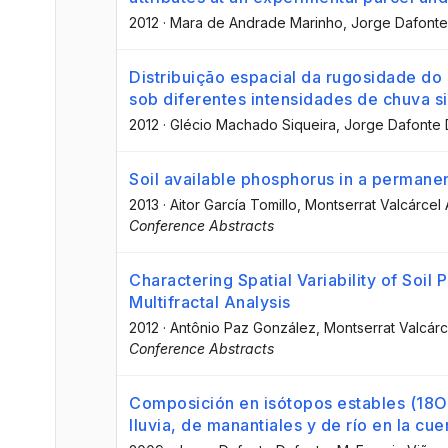
2012
·
Mara de Andrade Marinho
, Jorge Dafont
Distribuição espacial da rugosidade do
sob diferentes intensidades de chuva s
2012
·
Glécio Machado Siqueira
, Jorge Dafonte
Soil available phosphorus in a permanen
2013
·
Aitor García Tomillo
, Montserrat Valcárcel
Conference Abstracts
Charactering Spatial Variability of Soil
Multifractal Analysis
2012
·
Antônio Paz González
, Montserrat Valcár
Conference Abstracts
Composición en isótopos estables (18O y
lluvia, de manantiales y de río en la c