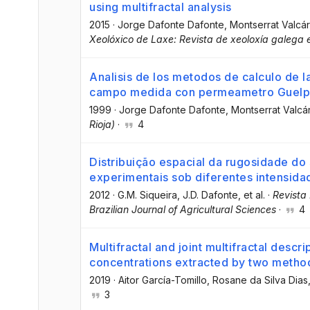
using multifractal analysis
2015
·
Jorge Dafonte Dafonte
, Montserrat Valcá
Xeolóxico de Laxe: Revista de xeoloxía galega e
Analisis de los metodos de calculo de l
campo medida con permeametro Guelp
1999
·
Jorge Dafonte Dafonte
, Montserrat Valcá
Rioja)
·
4
Distribuição espacial da rugosidade do
experimentais sob diferentes intensid
2012
·
G.M. Siqueira
, J.D. Dafonte
, et al.
·
Revista 
Brazilian Journal of Agricultural Sciences
·
4
Multifractal and joint multifractal descri
concentrations extracted by two method
2019
·
Aitor García-Tomillo
, Rosane da Silva Dias
3