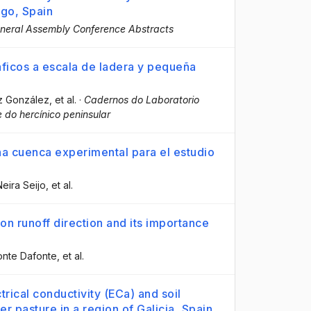
ugo, Spain
neral Assembly Conference Abstracts
ficos a escala de ladera y pequeña
az González
, et al.
·
Cadernos do Laboratorio
 do hercínico peninsular
na cuenca experimental para el estudio
eira Seijo
, et al.
 on runoff direction and its importance
onte Dafonte
, et al.
rical conductivity (ECa) and soil
er pasture in a region of Galicia, Spain