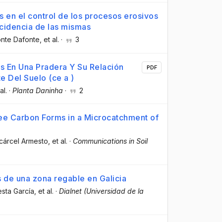
s en el control de los procesos erosivos
cidencia de las mismas
onte Dafonte
, et al.
·
3
as En Una Pradera Y Su Relación
PDF
e Del Suelo (ce a )
al.
·
Planta Daninha
·
2
ree Carbon Forms in a Microcatchment of
lcárcel Armesto
, et al.
·
Communications in Soil
s de una zona regable en Galicia
esta García
, et al.
·
Dialnet (Universidad de la