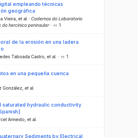
igital empleando técnicas
ión geográfica
a Vieira
, et al.
·
Cadernos do Laboratorio
 do hercínico peninsular
·
1
oral de la erosión en una ladera
no
cedes Taboada Castro
, et al.
·
1
ntos en una pequeña cuenca
az González
, et al.
d saturated hydraulic conductivity
Spanish]
rcel Armesto
, et al.
Quaternary Sediments by Electrical