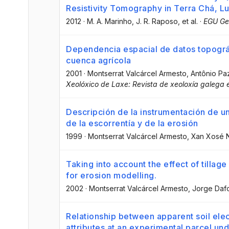
Resistivity Tomography in Terra Chá, L
2012
·
M. A. Marinho
, J. R. Raposo
, et al.
·
EGU Ge
Dependencia espacial de datos topográ
cuenca agrícola
2001
·
Montserrat Valcárcel Armesto
, Antônio P
Xeolóxico de Laxe: Revista de xeoloxía galega e
Descripción de la instrumentación de u
de la escorrentía y de la erosión
1999
·
Montserrat Valcárcel Armesto
, Xan Xosé N
Taking into account the effect of tillage
for erosion modelling.
2002
·
Montserrat Valcárcel Armesto
, Jorge Daf
Relationship between apparent soil elect
attributes at an experimental parcel und