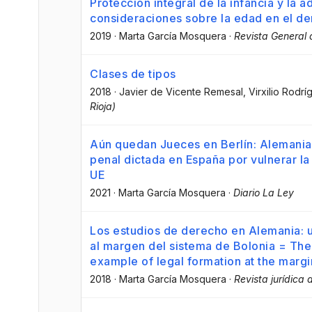
Protección integral de la infancia y la a
consideraciones sobre la edad en el d
2019
·
Marta García Mosquera
·
Revista General
Clases de tipos
2018
·
Javier de Vicente Remesal
, Virxilio Rod
Rioja)
Aún quedan Jueces en Berlín: Alemani
penal dictada en España por vulnerar l
UE
2021
·
Marta García Mosquera
·
Diario La Ley
Los estudios de derecho en Alemania: u
al margen del sistema de Bolonia = The
example of legal formation at the marg
2018
·
Marta García Mosquera
·
Revista jurídica