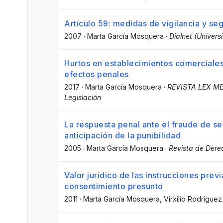
Artículo 59: medidas de vigilancia y se
2007
·
Marta García Mosquera
·
Dialnet (Univers
Hurtos en establecimientos comerciales:
efectos penales
2017
·
Marta García Mosquera
·
REVISTA LEX MER
Legislación
La respuesta penal ante el fraude de s
anticipación de la punibilidad
2005
·
Marta García Mosquera
·
Revista de Dere
Valor jurídico de las instrucciones prev
consentimiento presunto
2011
·
Marta García Mosquera
, Virxilio Rodrígu