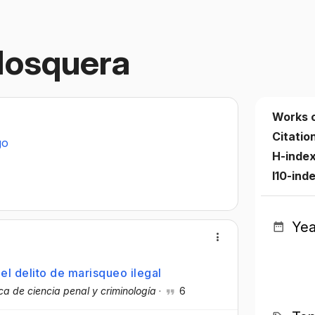
Mosquera
Works 
Citatio
go
H-inde
I10-ind
Yea
el delito de marisqueo ilegal
ca de ciencia penal y criminología
·
6