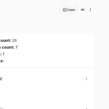
Claim
count:
28
n count:
7
x:
1
ex:
r