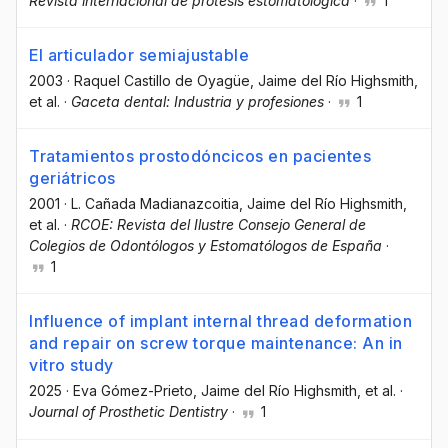
Revista internacional de prótesis estomatológica
·
1
El articulador semiajustable
2003
·
Raquel Castillo de Oyagüe
, Jaime del Río Highsmith
,
et al.
·
Gaceta dental: Industria y profesiones
·
1
Tratamientos prostodóncicos en pacientes
geriátricos
2001
·
L. Cañada Madianazcoitia
, Jaime del Río Highsmith
,
et al.
·
RCOE: Revista del Ilustre Consejo General de
Colegios de Odontólogos y Estomatólogos de España
·
1
Influence of implant internal thread deformation
and repair on screw torque maintenance: An in
vitro study
2025
·
Eva Gómez-Prieto
, Jaime del Río Highsmith
, et al.
·
Journal of Prosthetic Dentistry
·
1