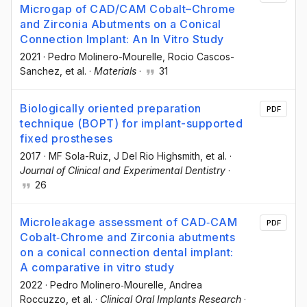
Microgap of CAD/CAM Cobalt–Chrome
and Zirconia Abutments on a Conical
Connection Implant: An In Vitro Study
2021
·
Pedro Molinero-Mourelle
, Rocio Cascos-
Sanchez
, et al.
·
Materials
·
31
Biologically oriented preparation
PDF
technique (BOPT) for implant-supported
fixed prostheses
2017
·
MF Sola-Ruiz
, J Del Rio Highsmith
, et al.
·
Journal of Clinical and Experimental Dentistry
·
26
Microleakage assessment of CAD‐CAM
PDF
Cobalt‐Chrome and Zirconia abutments
on a conical connection dental implant:
A comparative in vitro study
2022
·
Pedro Molinero‐Mourelle
, Andrea
Roccuzzo
, et al.
·
Clinical Oral Implants Research
·