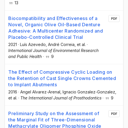
13
Biocompatibility and Effectiveness of a
PDF
Novel, Organic Olive Oil-Based Denture
Adhesive: A Multicenter Randomized and
Placebo-Controlled Clinical Trial
2021
·
Luís Azevedo
, André Correia
, et al.
·
International Journal of Environmental Research
and Public Health
·
9
The Effect of Compressive Cyclic Loading on
the Retention of Cast Single Crowns Cemented
to Implant Abutments
2016
·
Angel Alvarez-Arenal
, Ignacio Gonzalez-Gonzalez
,
et al.
·
The International Journal of Prosthodontics
·
9
Preliminary Study on the Assessment of
PDF
the Marginal Fit of Three-Dimensional
Methacrylate Oligomer Phosphine Oxide