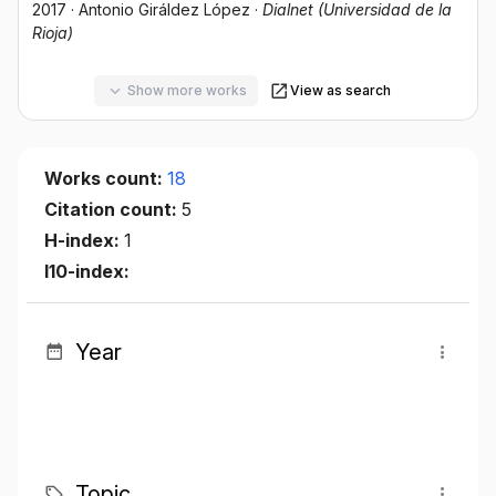
2017
·
Antonio Giráldez López
·
Dialnet (Universidad de la
Rioja)
Show more works
View as search
Works count:
18
Citation count:
5
H-index:
1
I10-index:
Year
Topic