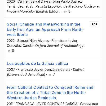
2020
·
Carmen Salvat Dávila
, Juan Pablo Suárez
Fernández
, et al.
·
Revista Española de Medicina Nuclear e
Imagen Molecular (English Edition)
·
8
Social Change and Metalworking in the
PDF
Early Iron Age: an Approach From North‐
west Iberia
2022
·
Samuel Nión‐Álvarez
, Francisco Javier
González García
·
Oxford Journal of Archaeology
·
8
Los pueblos de la Galicia céltica
2007
·
Francisco Javier González García
·
Dialnet
(Universidad de la Rioja)
·
7
From Cultural Contact to Conquest: Rome and
the Creation of a Tribal Zone in the North-
Western Iberian Peninsula
2011
·
FRANCISCO JAVIER GONZÁLEZ GARCÍA
·
Greece and