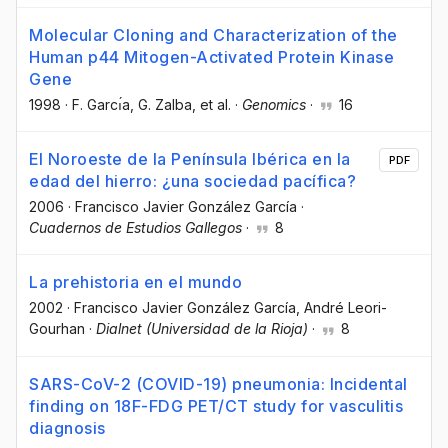
Molecular Cloning and Characterization of the
Human p44 Mitogen-Activated Protein Kinase
Gene
1998
·
F. Garcı́a
, G. Zalba
, et al.
·
Genomics
·
16
El Noroeste de la Península Ibérica en la
PDF
edad del hierro: ¿una sociedad pacífica?
2006
·
Francisco Javier González García
·
Cuadernos de Estudios Gallegos
·
8
La prehistoria en el mundo
2002
·
Francisco Javier González García
, André Leori-
Gourhan
·
Dialnet (Universidad de la Rioja)
·
8
SARS-CoV-2 (COVID-19) pneumonia: Incidental
finding on 18F-FDG PET/CT study for vasculitis
diagnosis