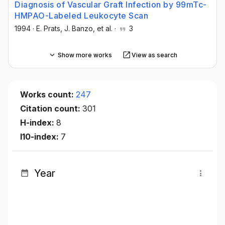
Diagnosis of Vascular Graft Infection by 99mTc-
HMPAO-Labeled Leukocyte Scan
1994
·
E. Prats
, J. Banzo
, et al.
·
3
Show more works
View as search
Works count:
247
Citation count:
301
H-index:
8
I10-index:
7
Year