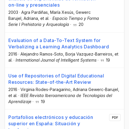
on-line y presenciales
2003
·
Agra Pardiñas, María Xesús
, Gewerc
Barujel, Adriana
, et al.
·
Espacio Tiempo y Forma
Serie I Prehistoria y Arqueología
·
20
Evaluation of a Data-To-Text System for
Verbalizing a Learning Analytics Dashboard
2016
·
Alejandro Ramos-Soto
, Borja Vazquez-Barreiros
, et
al.
·
International Journal of Intelligent Systems
·
19
Use of Repositories of Digital Educational
Resources: State-of-the-Art Review
2016
·
Virginia Rodes-Paragarino
, Adriana Gewerc-Barujel
,
et al.
·
IEEE Revista Iberoamericana de Tecnologias del
Aprendizaje
·
19
Portafolios electrónicos y educación
PDF
superior en España: Situación y