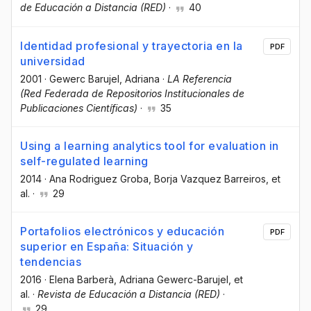
de Educación a Distancia (RED)
·
40
Identidad profesional y trayectoria en la
PDF
universidad
2001
·
Gewerc Barujel, Adriana
·
LA Referencia
(Red Federada de Repositorios Institucionales de
Publicaciones Científicas)
·
35
Using a learning analytics tool for evaluation in
self-regulated learning
2014
·
Ana Rodriguez Groba
, Borja Vazquez Barreiros
, et
al.
·
29
Portafolios electrónicos y educación
PDF
superior en España: Situación y
tendencias
2016
·
Elena Barberà
, Adriana Gewerc-Barujel
, et
al.
·
Revista de Educación a Distancia (RED)
·
29