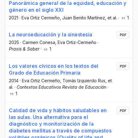
Panorámica general de la equidad, educación y
género en el siglo XXI
2021
·
Eva Ortiz Cermeño
, Juan Benito Martínez
, et al.
·
1
La neuroeducación y la sinestesia
PDF
2025
·
Carmen Conesa
, Eva Ortiz-Cermeño
·
Praxis & Saber
·
1
Los valores cívicos en los textos del
PDF
Grado de Educación Primaria
2014
·
Eva Ortiz Cermeño
, Tomás Izquierdo Rus
, et
al.
·
Contextos Educativos Revista de Educación
·
1
Calidad de vida y hábitos saludables en
PDF
las aulas. Una alternativa para el
diagnóstico y monitorización de la
diabetes mellitus a través de compuestos
volátiles orgánicos (Quality of life and