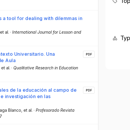
Top
 a tool for dealing with dilemmas in
 et al.
·
International Journal for Lesson and
Ty
exto Universitario. Una
PDF
de Aula
, et al.
·
Qualitative Research in Education
ales de la educación al campo de
PDF
 investigación en las
Braga Blanco
, et al.
·
Profesorado Revista
7