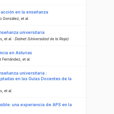
-acción en la enseñanza
co González
, et al.
nseñanza universitaria
os
, et al.
·
Dialnet (Universidad de la Rioja)
encia en Asturias
ez Fernández
, et al.
nseñanza universitaria :
optadas en las Guías Docentes de la
os
, et al.
sible: una experiencia de APS en la