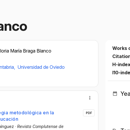
lanco
Works 
loria María Braga Blanco
Citatio
H-inde
ntabria,
Universidad de Oviedo
I10-ind
Yea
tegia metodológica en la
PDF
ducación
mínguez
·
Revista Complutense de