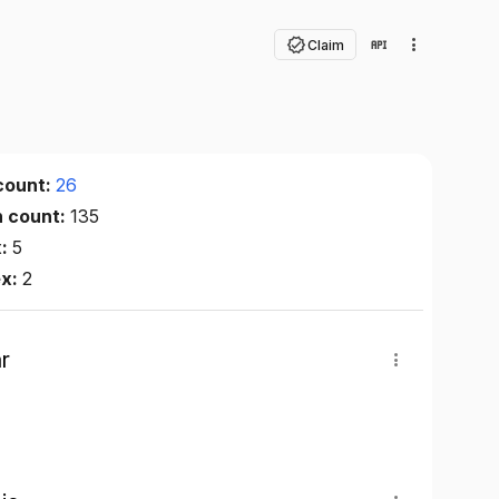
Claim
count:
26
n count:
135
x:
5
ex:
2
r