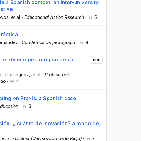
n a Spanish context: an inter-university
rative
oyos
, et al.
·
Educational Action Research
·
5
práctica
Fernández
·
Cuadernos de pedagogía
·
4
n el diseño pedagógico de un
PDF
lver Domínguez
, et al.
·
Profesorado
ado
·
4
cting on Praxis: a Spanish case
Education
·
3
ación: ¿ cuánto de inovación? a modo de
, et al.
·
Dialnet (Universidad de la Rioja)
·
2