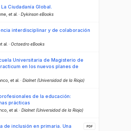
La Ciudadanía Global.
time
, et al.
·
Dykinson eBooks
ncia interdisciplinar y de colaboración
et al.
·
Octaedro eBooks
cuela Universitaria de Magisterio de
racticum en los nuevos planes de
lanco
, et al.
·
Dialnet (Universidad de la Rioja)
 profesionales de la educación:
nas prácticas
anco
, et al.
·
Dialnet (Universidad de la Rioja)
 de inclusión en primaria. Una
PDF