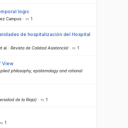
emporal logic
quez Campos
·
1
unidades de hospitalización del Hospital
et al.
·
Revista de Calidad Asistencial
·
1
f View
pplied philosophy, epistemology and rational
ersidad de la Rioja)
·
1
1