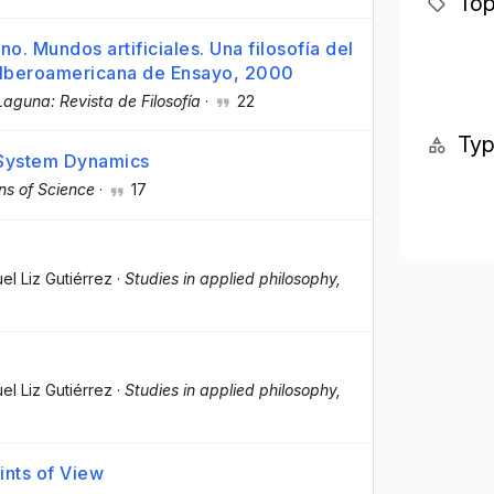
Top
o. Mundos artificiales. Una filosofía del
a Iberoamericana de Ensayo, 2000
Laguna: Revista de Filosofía
·
22
Ty
 System Dynamics
ns of Science
·
17
el Liz Gutiérrez
·
Studies in applied philosophy,
el Liz Gutiérrez
·
Studies in applied philosophy,
ints of View