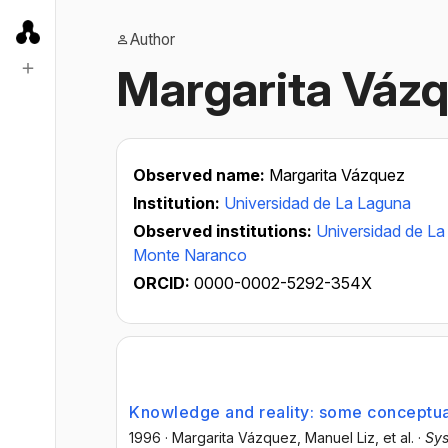
Author
Margarita Váz
Observed name:
Margarita Vázquez
Institution:
Universidad de La Laguna
Observed institutions:
Universidad de L
Monte Naranco
ORCID:
0000-0002-5292-354X
Knowledge and reality: some conceptua
1996
·
Margarita Vázquez
, Manuel Liz
, et al.
·
Sy