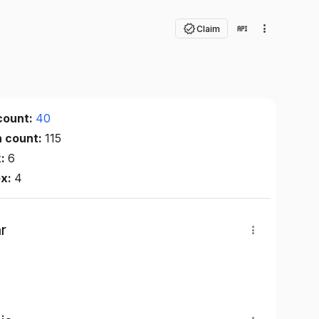
Claim
count:
40
n count:
115
x:
6
ex:
4
r