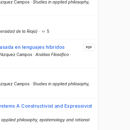
Vázquez Campos
·
Studies in applied philosophy,
versidad de la Rioja)
·
5
asada en lenguajes híbridos
PDF
a Vázquez Campos
·
Análisis Filosófico
·
Vázquez Campos
·
Studies in applied philosophy,
stems A Constructivist and Expressivist
n applied philosophy, epistemology and rational