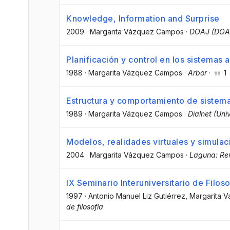
Knowledge, Information and Surprise
2009
·
Margarita Vázquez Campos
·
DOAJ (DOAJ:
Planificación y control en los sistemas ar
1988
·
Margarita Vázquez Campos
·
Arbor
·
1
Estructura y comportamiento de sistem
1989
·
Margarita Vázquez Campos
·
Dialnet (Uni
Modelos, realidades virtuales y simulaci
2004
·
Margarita Vázquez Campos
·
Laguna: Rev
IX Seminario Interuniversitario de Filos
1997
·
Antonio Manuel Liz Gutiérrez
, Margarita
de filosofía