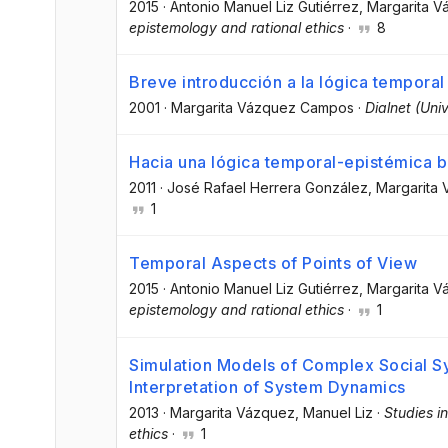
2015
·
Antonio Manuel Liz Gutiérrez
, Margarita 
epistemology and rational ethics
·
8
Breve introducción a la lógica temporal
2001
·
Margarita Vázquez Campos
·
Dialnet (Uni
Hacia una lógica temporal-epistémica b
2011
·
José Rafael Herrera González
, Margarit
1
Temporal Aspects of Points of View
2015
·
Antonio Manuel Liz Gutiérrez
, Margarita 
epistemology and rational ethics
·
1
Simulation Models of Complex Social Sy
Interpretation of System Dynamics
2013
·
Margarita Vázquez
, Manuel Liz
·
Studies i
ethics
·
1