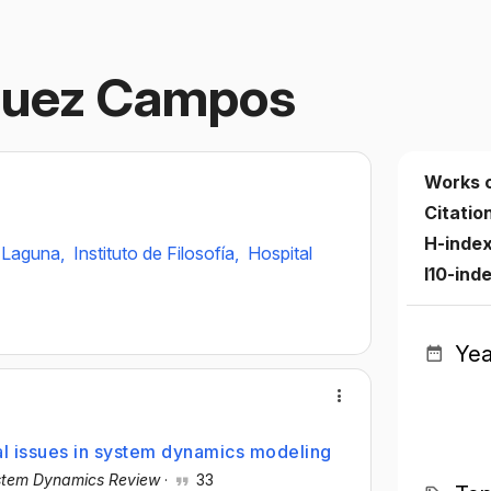
quez Campos
Works 
Citatio
H-inde
a Laguna,
Instituto de Filosofía,
Hospital
I10-ind
Yea
l issues in system dynamics modeling
stem Dynamics Review
·
33