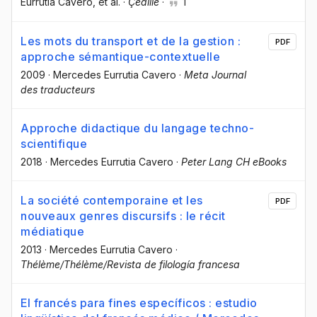
Eurrutia Cavero
, et al.
·
Çédille
·
1
Les mots du transport et de la gestion :
PDF
approche sémantique-contextuelle
2009
·
Mercedes Eurrutia Cavero
·
Meta Journal
des traducteurs
Approche didactique du langage techno-
scientifique
2018
·
Mercedes Eurrutia Cavero
·
Peter Lang CH eBooks
La société contemporaine et les
PDF
nouveaux genres discursifs : le récit
médiatique
2013
·
Mercedes Eurrutia Cavero
·
Thélème/Thélème/Revista de filología francesa
El francés para fines específicos : estudio