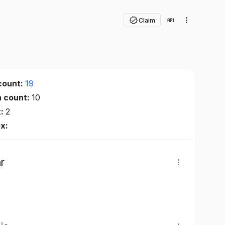
Claim
count:
19
n count:
10
x:
2
ex:
r