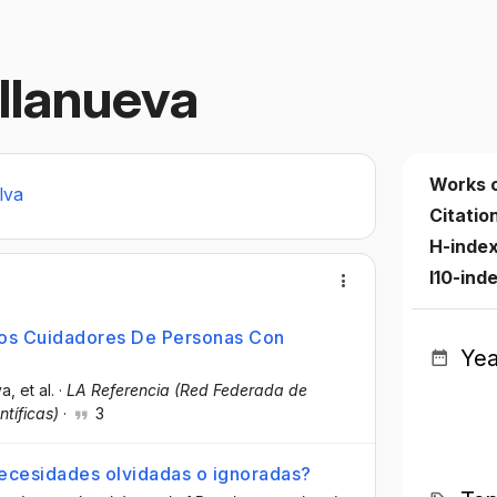
illanueva
Works 
lva
Citatio
H-inde
I10-ind
 Los Cuidadores De Personas Con
Yea
va
, et al.
·
LA Referencia (Red Federada de
ntíficas)
·
3
¿necesidades olvidadas o ignoradas?