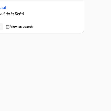
cial
dad de la Rioja)
s
View as search