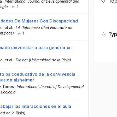
Top
va
·
International Journal of Developmental and
logía
·
2
alidades De Mujeres Con Discapacidad
no
, et al.
·
LA Referencia (Red Federada de
ntíficas)
·
1
Ty
ado universitario para generar un
no
, et al.
·
Dialnet (Universidad de la Rioja)
to psicoeducativo de la convivencia
mas de alzheimer
z Torres
·
International Journal of Developmental
sicología
bajar las interacciones en el aula
dad de la Rioja)