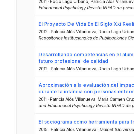
2011
·
Rocío Lago Urbano
, Patricia Alós Villanue
Educational Psychology Revista INFAD de psico
El Proyecto De Vida En El Siglo Xxi Re
2012
·
Patricia Alós Villanueva
, Rocio Lago Urba
Repositorios Institucionales de Publicaciones Cie
Desarrollando competencias en el alumn
futuro profesional de calidad
2012
·
Patricia Alós Villanueva
, Rocío Lago Urba
Aproximación a la evaluación del impac
durante la infancia con personas enfer
2011
·
Patricia Alós Villanueva
, María Carmen Cru
and Educational Psychology Revista INFAD de p
El sociograma como herramienta para tra
2015
·
Patricia Alós Villanueva
·
Dialnet (Universi