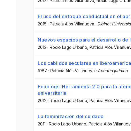
2012
·
Patricia Alós Villanueva
, Rocío Lago Urba
El uso del enfoque conductual en el apr
2015
·
Patricia Alós Villanueva
·
Dialnet (Universi
Nuevos espacios para el desarrollo de 
2012
·
Rocío Lago Urbano
, Patricia Alós Villanue
Los cabildos seculares en iberoamerica
1987
·
Patricia Alós Villanueva
·
Anuario jurídico
Edublogs: Herramienta 2.0 para la atenc
universitaria
2012
·
Rocío Lago Urbano
, Patricia Alós Villanue
La feminización del cuidado
2011
·
Rocío Lago Urbano
, Patricia Alós Villanue