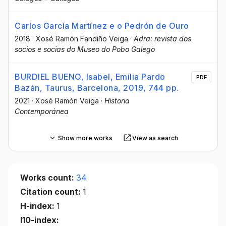
Carlos García Martínez e o Pedrón de Ouro
2018
·
Xosé Ramón Fandiño Veiga
·
Adra: revista dos
socios e socias do Museo do Pobo Galego
BURDIEL BUENO, Isabel, Emilia Pardo
PDF
Bazán, Taurus, Barcelona, 2019, 744 pp.
2021
·
Xosé Ramón Veiga
·
Historia
Contemporánea
Show more works
View as search
Works count:
34
Citation count:
1
H-index:
1
I10-index: