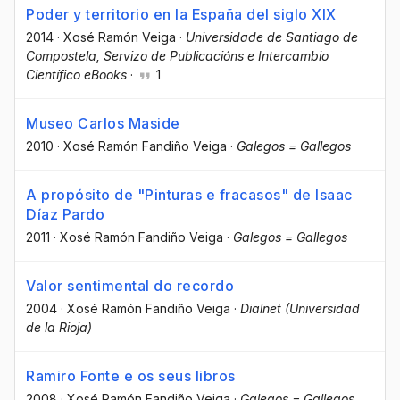
Poder y territorio en la España del siglo XIX
2014
·
Xosé Ramón Veiga
·
Universidade de Santiago de
Compostela, Servizo de Publicacións e Intercambio
Científico eBooks
·
1
Museo Carlos Maside
2010
·
Xosé Ramón Fandiño Veiga
·
Galegos = Gallegos
A propósito de "Pinturas e fracasos" de Isaac
Díaz Pardo
2011
·
Xosé Ramón Fandiño Veiga
·
Galegos = Gallegos
Valor sentimental do recordo
2004
·
Xosé Ramón Fandiño Veiga
·
Dialnet (Universidad
de la Rioja)
Ramiro Fonte e os seus libros
2008
·
Xosé Ramón Fandiño Veiga
·
Galegos = Gallegos