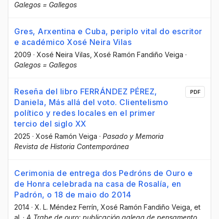
Galegos = Gallegos
Gres, Arxentina e Cuba, periplo vital do escritor
e académico Xosé Neira Vilas
2009
·
Xosé Neira Vilas
, Xosé Ramón Fandiño Veiga
·
Galegos = Gallegos
Reseña del libro FERRÁNDEZ PÉREZ,
PDF
Daniela, Más allá del voto. Clientelismo
político y redes locales en el primer
tercio del siglo XX
2025
·
Xosé Ramón Veiga
·
Pasado y Memoria
Revista de Historia Contemporánea
Cerimonia de entrega dos Pedróns de Ouro e
de Honra celebrada na casa de Rosalía, en
Padrón, o 18 de maio do 2014
2014
·
X. L. Méndez Ferrín
, Xosé Ramón Fandiño Veiga
, et
al.
·
A Trabe de ouro: publicación galega de pensamento