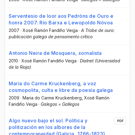
Serventesio de loor aos Pedróns de Ouro e
honra 2007: Río Barxa e Lewopoldo Nóvoa
2007
·
Xosé Ramón Fandiño Veiga
·
A Trabe de ouro:
publicación galega de pensamento crítico
Antonio Neira de Mosquera, xornalista
2010
·
Xosé Ramón Fandiño Veiga
·
Dialnet (Universidad
de la Rioja)
María do Carme Kruckenberg, a voz
cosmopolita, culta e libre da poesía galega
2009
·
Maria do Carme Kruckenberg
, Xosé Ramón
Fandiño Veiga
·
Galegos = Gallegos
Algo nuevo bajo el sol. Política y
PDF
politización en los albores de la
contemporaneidad (Galicia, 1766-1823)