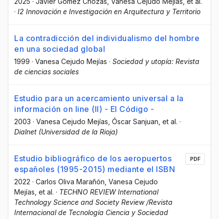
2025
·
Javier Gómez Chozas
, Vanesa Cejudo Mejías
, et al.
·
I2 Innovación e Investigación en Arquitectura y Territorio
La contradicción del individualismo del hombre
en una sociedad global
1999
·
Vanesa Cejudo Mejías
·
Sociedad y utopía: Revista
de ciencias sociales
Estudio para un acercamiento universal a la
información on line (II) - El Código -
2003
·
Vanesa Cejudo Mejías
, Óscar Sanjuan
, et al.
·
Dialnet (Universidad de la Rioja)
Estudio bibliográfico de los aeropuertos
PDF
españoles (1995-2015) mediante el ISBN
2022
·
Carlos Oliva Marañón
, Vanesa Cejudo
Mejías
, et al.
·
TECHNO REVIEW International
Technology Science and Society Review /Revista
Internacional de Tecnología Ciencia y Sociedad