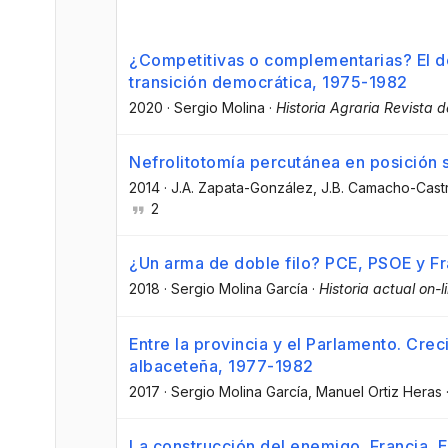
¿Competitivas o complementarias? El d
transición democrática, 1975-1982
2020
·
Sergio Molina
·
Historia Agraria Revista de
Nefrolitotomía percutánea en posición 
2014
·
J.A. Zapata-González
, J.B. Camacho-Cast
2
¿Un arma de doble filo? PCE, PSOE y F
2018
·
Sergio Molina García
·
Historia actual on-l
Entre la provincia y el Parlamento. Cre
albaceteña, 1977-1982
2017
·
Sergio Molina García
, Manuel Ortiz Heras
La construcción del enemigo. Francia, 