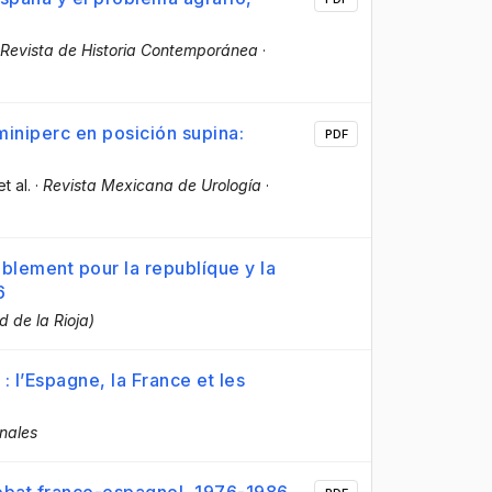
Revista de Historia Contemporánea
·
miniperc en posición supina:
PDF
et al.
·
Revista Mexicana de Urología
·
blement pour la republíque y la
6
d de la Rioja)
 l’Espagne, la France et les
onales