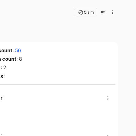
Claim
count:
56
n count:
8
x:
2
ex:
r