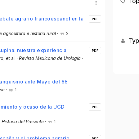
Top
ebate agrario francoespañol en la
PDF
 agricultura e historia rural
·
2
Ty
supina: nuestra experiencia
PDF
ro
, et al.
·
Revista Mexicana de Urología
·
ranquismo ante Mayo del 68
ine
·
1
cimiento y ocaso de la UCD
PDF
·
Historia del Presente
·
1
España y el problema agrario,
PDF