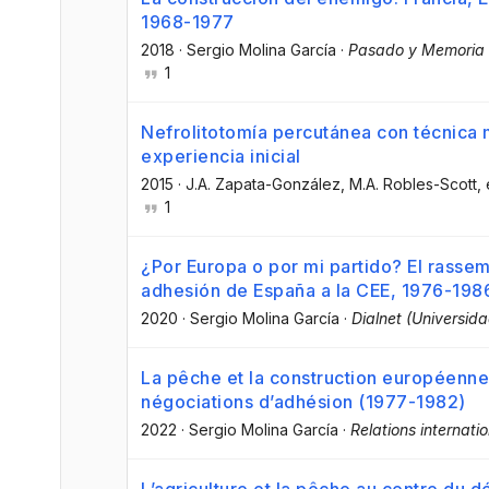
1968-1977
2018
·
Sergio Molina García
·
Pasado y Memoria 
1
Nefrolitotomía percutánea con técnica 
experiencia inicial
2015
·
J.A. Zapata-González
, M.A. Robles-Scott
, 
1
¿Por Europa o por mi partido? El rassem
adhesión de España a la CEE, 1976-198
2020
·
Sergio Molina García
·
Dialnet (Universida
La pêche et la construction européenne :
négociations d’adhésion (1977-1982)
2022
·
Sergio Molina García
·
Relations internati