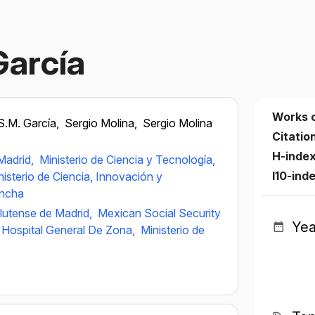
García
Works 
S.M. García,
Sergio Molina,
Sergio Molina
Citatio
H-inde
Madrid,
Ministerio de Ciencia y Tecnología,
I10-ind
nisterio de Ciencia, Innovación y
ancha
lutense de Madrid,
Mexican Social Security
Yea
Hospital General De Zona,
Ministerio de