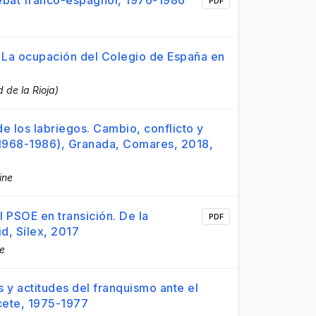
 débat franco-espagnol, 1976-1986
PDF
o. La ocupación del Colegio de España en
 de la Rioja)
de los labriegos. Cambio, conflicto y
 (1968-1986), Granada, Comares, 2018,
ine
 PSOE en transición. De la
PDF
id, Sílex, 2017
te
y actitudes del franquismo ante el
acete, 1975-1977