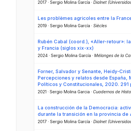
2017
·
Sergio Molina García
·
Dialnet (Universidad
Les problèmes agricoles entre la Franc
2019
·
Sergio Molina García
·
Siècles
Rubén Cabal (coord.), «Aller-retour»: la
y Francia (siglos xix-xx)
2024
·
Sergio Molina García
·
Mélanges de la Ca
Forner, Salvador y Senante, Heidy-Crist
Percepciones y relatos desde España, 
Políticos y Constitucionales, 2020. 291 
2021
·
Sergio Molina Garcia
·
Cuadernos de Hist
La construcción de la Democracia: acti
durante la transición en la provincia d
2017
·
Sergio Molina García
·
Dialnet (Universidad