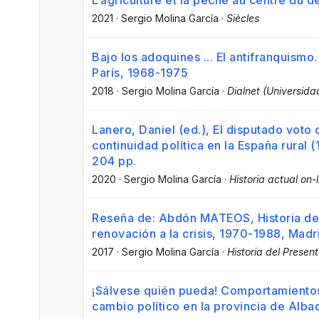
L’agriculture et la pêche au centre du
2021
·
Sergio Molina García
·
Siècles
Bajo los adoquines ... El antifranquism
París, 1968-1975
2018
·
Sergio Molina García
·
Dialnet (Universidad
Lanero, Daniel (ed.), El disputado voto 
continuidad política en la España rural
204 pp.
2020
·
Sergio Molina García
·
Historia actual on-l
Reseña de: Abdón MATEOS, Historia del
renovación a la crisis, 1970-1988, Madr
2017
·
Sergio Molina García
·
Historia del Presen
¡Sálvese quién pueda! Comportamientos 
cambio político en la provincia de Alb