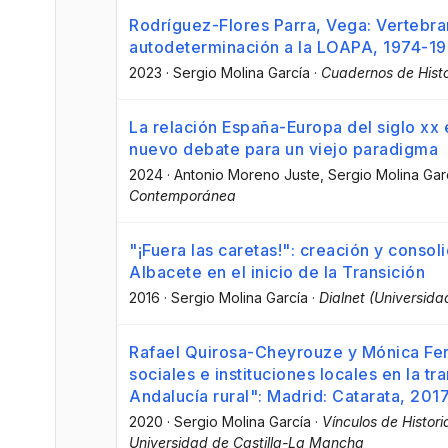
Rodríguez-Flores Parra, Vega: Vertebrar
autodeterminación a la LOAPA, 1974-19
2023
·
Sergio Molina García
·
Cuadernos de Hist
La relación España-Europa del siglo xx e
nuevo debate para un viejo paradigma
2024
·
Antonio Moreno Juste
, Sergio Molina Gar
Contemporánea
"¡Fuera las caretas!": creación y consol
Albacete en el inicio de la Transición
2016
·
Sergio Molina García
·
Dialnet (Universidad
Rafael Quirosa-Cheyrouze y Mónica Fe
sociales e instituciones locales en la tr
Andalucía rural": Madrid: Catarata, 2
2020
·
Sergio Molina García
·
Vínculos de Histor
Universidad de Castilla-La Mancha