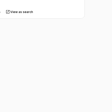
s
View as search