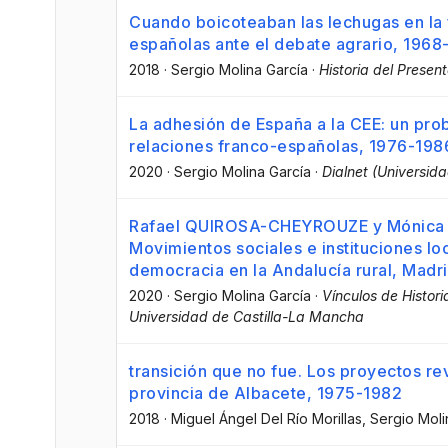
Cuando boicoteaban las lechugas en la 
españolas ante el debate agrario, 1968
2018
·
Sergio Molina García
·
Historia del Presen
La adhesión de España a la CEE: un prob
relaciones franco-españolas, 1976-198
2020
·
Sergio Molina García
·
Dialnet (Universida
Rafael QUIROSA-CHEYROUZE y Mónica
Movimientos sociales e instituciones loca
democracia en la Andalucía rural, Madri
2020
·
Sergio Molina García
·
Vínculos de Histor
Universidad de Castilla-La Mancha
transición que no fue. Los proyectos rev
provincia de Albacete, 1975-1982
2018
·
Miguel Ángel Del Río Morillas
, Sergio Moli