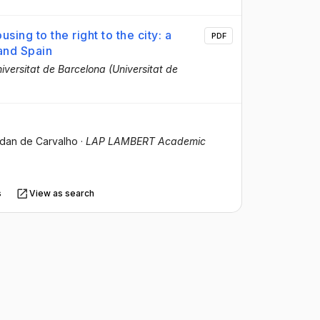
sing to the right to the city: a
PDF
 and Spain
niversitat de Barcelona (Universitat de
idan de Carvalho
·
LAP LAMBERT Academic
s
View as search