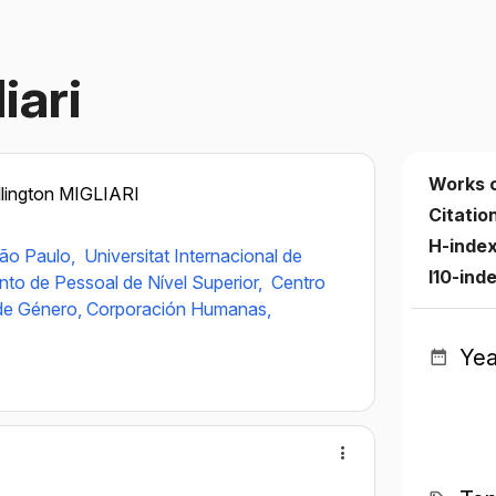
iari
Works 
lington MIGLIARI
Citatio
H-inde
São Paulo,
Universitat Internacional de
I10-ind
o de Pessoal de Nível Superior,
Centro
 de Género, Corporación Humanas,
Yea