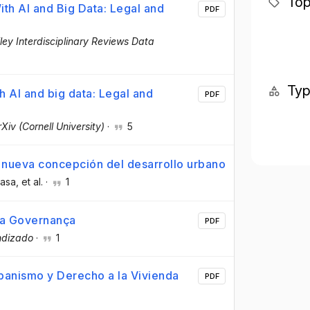
Top
th AI and Big Data: Legal and
PDF
ley Interdisciplinary Reviews Data
Ty
h AI and big data: Legal and
PDF
rXiv (Cornell University)
·
5
la nueva concepción del desarrollo urbano
rasa
, et al.
·
1
oa Governança
PDF
ndizado
·
1
anismo y Derecho a la Vivienda
PDF