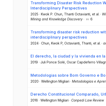
Transforming Disaster Risk Reduction Wi
Interdisciplinary Perspectives
2025
·
Kwok P. Chun
, Thanti Octavianti
, et al.
·
Wi
Mining and Knowledge Discovery
·
6
Transforming disaster risk reduction wit
interdisciplinary perspectives
2024
·
Chun, Kwok P
, Octavianti, Thanti
, et al.
·
a
El derecho, la ciudad y la vivienda en 
2019
·
Juli Ponce Solé
, Oscar Capdeferro Villag
Metodologias sobre Bom Governo e B
2020
·
Wellington Migliari
·
Metodologias e Apre
Derecho Constitucional Comparado, Urb
2016
·
Wellington Migliari
·
Conpedi Law Review