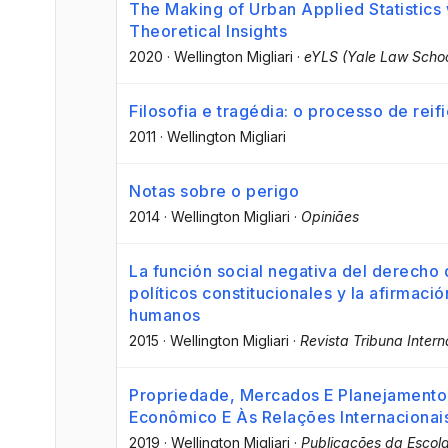
The Making of Urban Applied Statistics
Theoretical Insights
2020
·
Wellington Migliari
·
eYLS (Yale Law Schoo
Filosofia e tragédia: o processo de re
2011
·
Wellington Migliari
Notas sobre o perigo
2014
·
Wellington Migliari
·
Opiniães
La función social negativa del derecho
políticos constitucionales y la afirmaci
humanos
2015
·
Wellington Migliari
·
Revista Tribuna Intern
Propriedade, Mercados E Planejamento 
Econômico E Às Relações Internacionai
2019
·
Wellington Migliari
·
Publicações da Escol