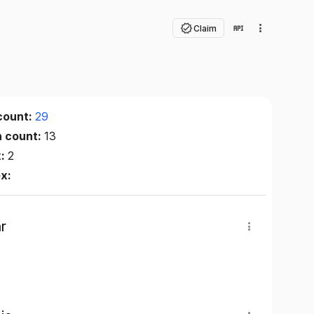
Claim
count:
29
n count:
13
x:
2
ex:
r