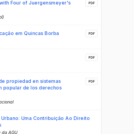
 with Four of Juergensmeyer's
PDF
l)
ificação em Quincas Borba
PDF
PDF
 de propiedad en sistemas
PDF
ón popular de los derechos
acional
Urbano: Uma Contribuição Ao Direito
s
a da AGU