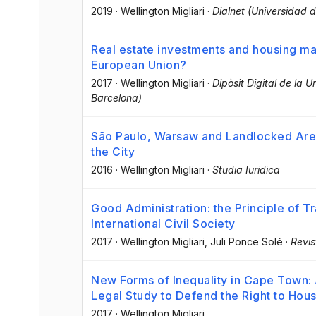
2019
·
Wellington Migliari
·
Dialnet (Universidad d
Real estate investments and housing mark
European Union?
2017
·
Wellington Migliari
·
Dipòsit Digital de la U
Barcelona)
São Paulo, Warsaw and Landlocked Areas
the City
2016
·
Wellington Migliari
·
Studia Iuridica
Good Administration: the Principle of T
International Civil Society
2017
·
Wellington Migliari
, Juli Ponce Solé
·
Revi
New Forms of Inequality in Cape Town
Legal Study to Defend the Right to Hou
2017
·
Wellington Migliari