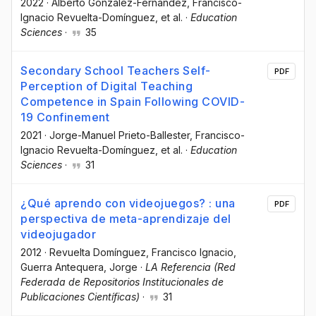
2022
·
Alberto González-Fernández
, Francisco-
Ignacio Revuelta-Domínguez
, et al.
·
Education
Sciences
·
35
Secondary School Teachers Self-
PDF
Perception of Digital Teaching
Competence in Spain Following COVID-
19 Confinement
2021
·
Jorge-Manuel Prieto-Ballester
, Francisco-
Ignacio Revuelta-Domínguez
, et al.
·
Education
Sciences
·
31
¿Qué aprendo con videojuegos? : una
PDF
perspectiva de meta-aprendizaje del
videojugador
2012
·
Revuelta Domínguez, Francisco Ignacio
,
Guerra Antequera, Jorge
·
LA Referencia (Red
Federada de Repositorios Institucionales de
Publicaciones Científicas)
·
31