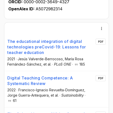
ORCID:
0000-0002-3649-4327
OpenAlex ID:
A5072982314
The educational integration of digital
PDF
technologies preCovid-19: Lessons for
teacher education
2021
·
Jesús Valverde-Berrocoso
, María Rosa
Fernández-Sánchez
, et al.
·
PLoS ONE
·
185
Digital Teaching Competence: A
PDF
Systematic Review
2022
·
Francisco-Ignacio Revuelta-Domínguez
,
Jorge Guerra-Antequera
, et al.
·
Sustainability
·
61