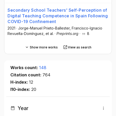
Secondary School Teachers' Self-Perception of
Digital Teaching Competence in Spain Following
COVID-19 Confinement
2021
·
Jorge-Manuel Prieto-Ballester
, Francisco-Ignacio
Revuelta-Domínguez
, et al.
·
Preprints.org
·
8
Show more works
View as search
Works count:
148
Citation count:
764
H-index:
12
I10-index:
20
Year