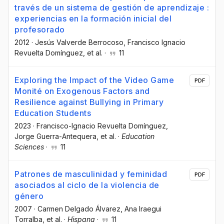
través de un sistema de gestión de aprendizaje :
experiencias en la formación inicial del
profesorado
2012
·
Jesús Valverde Berrocoso
, Francisco Ignacio
Revuelta Domínguez
, et al.
·
11
Exploring the Impact of the Video Game
PDF
Monité on Exogenous Factors and
Resilience against Bullying in Primary
Education Students
2023
·
Francisco-Ignacio Revuelta Domínguez
,
Jorge Guerra-Antequera
, et al.
·
Education
Sciences
·
11
Patrones de masculinidad y feminidad
PDF
asociados al ciclo de la violencia de
género
2007
·
Carmen Delgado Álvarez
, Ana Iraegui
Torralba
, et al.
·
Hispana
·
11