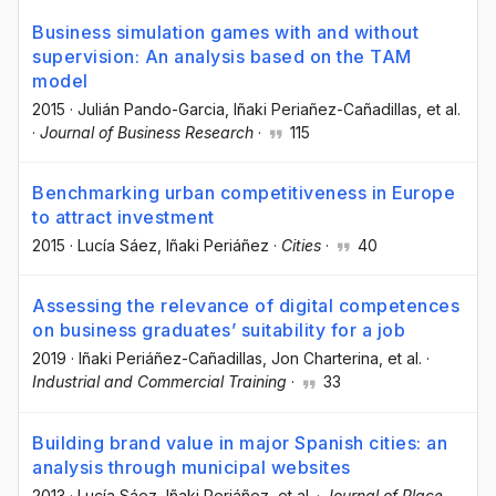
Business simulation games with and without
supervision: An analysis based on the TAM
model
2015
·
Julián Pando-Garcia
, Iñaki Periañez-Cañadillas
, et al.
·
Journal of Business Research
·
115
Benchmarking urban competitiveness in Europe
to attract investment
2015
·
Lucía Sáez
, Iñaki Periáñez
·
Cities
·
40
Assessing the relevance of digital competences
on business graduates’ suitability for a job
2019
·
Iñaki Periáñez-Cañadillas
, Jon Charterina
, et al.
·
Industrial and Commercial Training
·
33
Building brand value in major Spanish cities: an
analysis through municipal websites
2013
·
Lucía Sáez
, Iñaki Periáñez
, et al.
·
Journal of Place