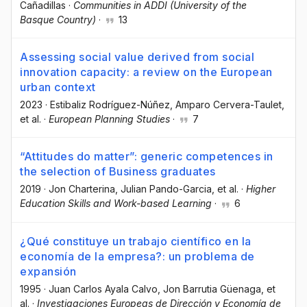
Cañadillas
·
Communities in ADDI (University of the
Basque Country)
·
13
Assessing social value derived from social
innovation capacity: a review on the European
urban context
2023
·
Estibaliz Rodríguez-Núñez
, Amparo Cervera-Taulet
,
et al.
·
European Planning Studies
·
7
“Attitudes do matter”: generic competences in
the selection of Business graduates
2019
·
Jon Charterina
, Julian Pando-Garcia
, et al.
·
Higher
Education Skills and Work-based Learning
·
6
¿Qué constituye un trabajo científico en la
economía de la empresa?: un problema de
expansión
1995
·
Juan Carlos Ayala Calvo
, Jon Barrutia Güenaga
, et
al.
·
Investigaciones Europeas de Dirección y Economía de