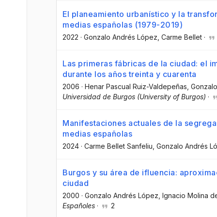
El planeamiento urbanístico y la transf
medias españolas (1979-2019)
2022
·
Gonzalo Andrés López
, Carme Bellet
·
Las primeras fábricas de la ciudad: el i
durante los años treinta y cuarenta
2006
·
Henar Pascual Ruiz-Valdepeñas
, Gonzal
Universidad de Burgos (University of Burgos)
·
Manifestaciones actuales de la segrega
medias españolas
2024
·
Carme Bellet Sanfeliu
, Gonzalo Andrés L
Burgos y su área de ifluencia: aproximac
ciudad
2000
·
Gonzalo Andrés López
, Ignacio Molina d
Españoles
·
2