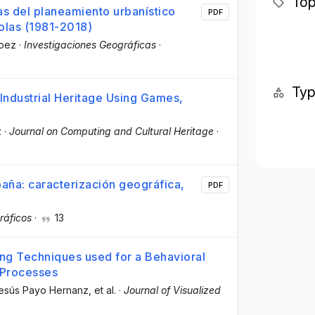
Top
as del planeamiento urbanístico
PDF
olas (1981-2018)
ópez
·
Investigaciones Geográficas
·
Ty
Industrial Heritage Using Games,
z
·
Journal on Computing and Cultural Heritage
·
paña: caracterización geográfica,
PDF
ráficos
·
13
ng Techniques used for a Behavioral
 Processes
Jesús Payo Hernanz
, et al.
·
Journal of Visualized