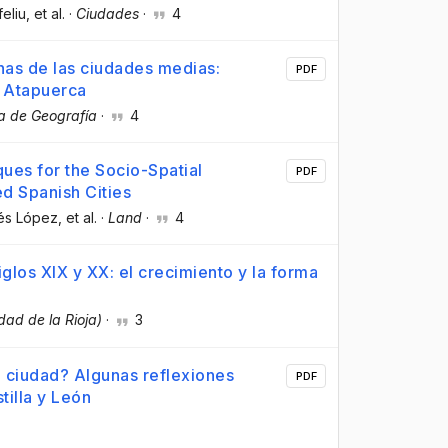
feliu
, et al.
·
Ciudades
·
4
nas de las ciudades medias:
PDF
o Atapuerca
ta de Geografía
·
4
ques for the Socio-Spatial
PDF
d Spanish Cities
és López
, et al.
·
Land
·
4
glos XIX y XX: el crecimiento y la forma
dad de la Rioja)
·
3
 ciudad? Algunas reflexiones
PDF
tilla y León