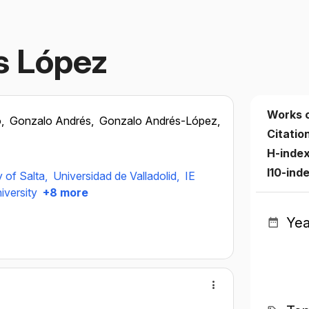
s López
Works 
o,
Gonzalo Andrés,
Gonzalo Andrés-López,
Citatio
H-inde
I10-ind
y of Salta,
Universidad de Valladolid,
IE
iversity
+8 more
Yea