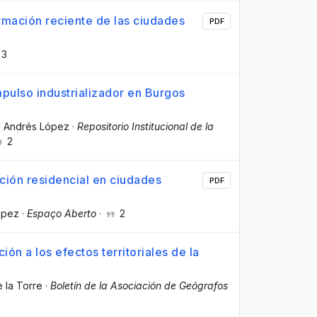
ormación reciente de las ciudades
PDF
3
mpulso industrializador en Burgos
o Andrés López
·
Repositorio Institucional de la
2
ción residencial en ciudades
PDF
ópez
·
Espaço Aberto
·
2
ión a los efectos territoriales de la
e la Torre
·
Boletín de la Asociación de Geógrafos