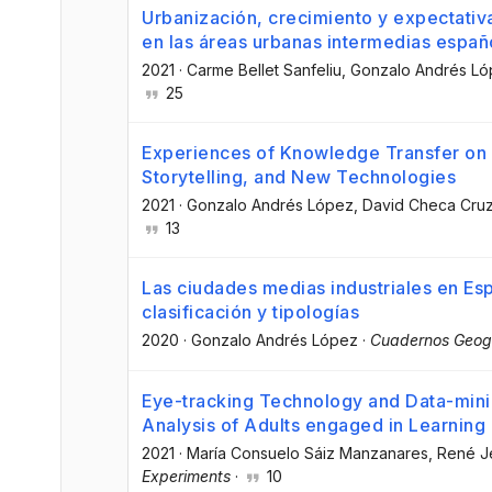
Urbanización, crecimiento y expectativ
en las áreas urbanas intermedias españ
2021
·
Carme Bellet Sanfeliu
, Gonzalo Andrés L
25
Experiences of Knowledge Transfer on 
Storytelling, and New Technologies
2021
·
Gonzalo Andrés López
, David Checa Cru
13
Las ciudades medias industriales en Es
clasificación y tipologías
2020
·
Gonzalo Andrés López
·
Cuadernos Geog
Eye-tracking Technology and Data-mini
Analysis of Adults engaged in Learning
2021
·
María Consuelo Sáiz Manzanares
, René 
Experiments
·
10