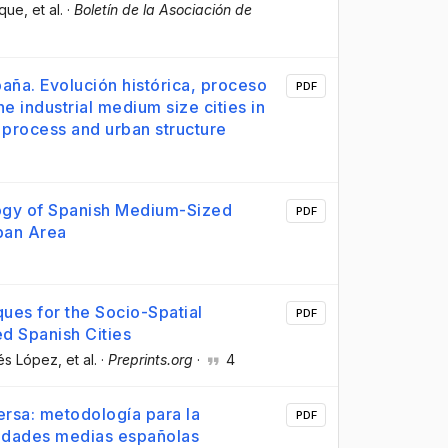
uque
, et al.
·
Boletín de la Asociación de
aña. Evolución histórica, proceso
PDF
e industrial medium size cities in
n process and urban structure
ogy of Spanish Medium-Sized
PDF
rban Area
ques for the Socio-Spatial
PDF
d Spanish Cities
és López
, et al.
·
Preprints.org
·
4
ersa: metodología para la
PDF
iudades medias españolas