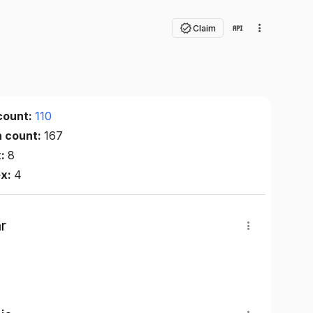
Claim
count:
110
n count:
167
x:
8
ex:
4
r