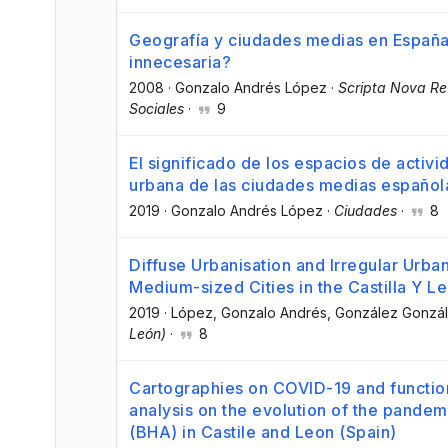
Geografía y ciudades medias en España:
innecesaria?
2008
·
Gonzalo Andrés López
·
Scripta Nova Rev
Sociales
·
9
El significado de los espacios de activ
urbana de las ciudades medias español
2019
·
Gonzalo Andrés López
·
Ciudades
·
8
Diffuse Urbanisation and Irregular Urb
Medium-sized Cities in the Castilla Y L
2019
·
López, Gonzalo Andrés
, González Gonzál
León)
·
8
Cartographies on COVID-19 and functional
analysis on the evolution of the pande
(BHA) in Castile and Leon (Spain)