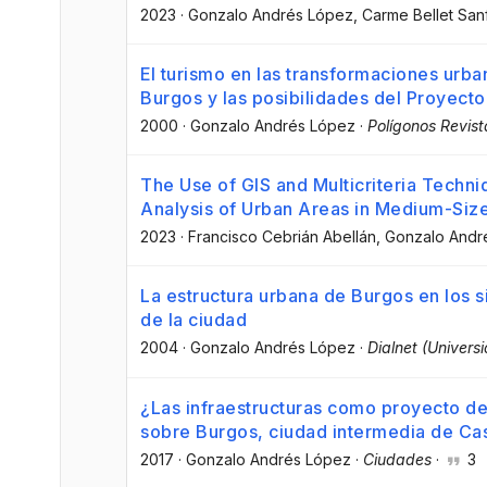
2023
·
Gonzalo Andrés López
, Carme Bellet San
El turismo en las transformaciones urba
Burgos y las posibilidades del Proyect
2000
·
Gonzalo Andrés López
·
Polígonos Revis
The Use of GIS and Multicriteria Techni
Analysis of Urban Areas in Medium-Size
2023
·
Francisco Cebrián Abellán
, Gonzalo Andr
La estructura urbana de Burgos en los si
de la ciudad
2004
·
Gonzalo Andrés López
·
Dialnet (Universi
¿Las infraestructuras como proyecto de
sobre Burgos, ciudad intermedia de Cas
2017
·
Gonzalo Andrés López
·
Ciudades
·
3