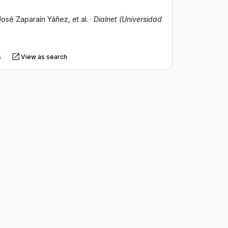
 José Zaparaín Yáñez
, et al.
·
Dialnet (Universidad
s
View as search