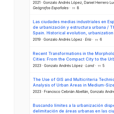
2021
·
Gonzalo Andrés López
, Daniel Herrero L
Geógrafos Españoles
·
8
Las ciudades medias industriales en Esp
de urbanización y estructura urbana / Th
Spain. Historical evolution, urbanizatio
2019
·
Gonzalo Andrés López
·
Ería
·
6
Recent Transformations in the Morphol
Cities: From the Compact City to the U
2023
·
Gonzalo Andrés López
·
Land
·
5
The Use of GIS and Multicriteria Techni
Analysis of Urban Areas in Medium-Size
2023
·
Francisco Cebrián Abellán
, Gonzalo Andr
Buscando límites a la urbanización disp
delimitación de áreas urbanas en las c