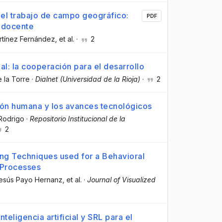
 el trabajo de campo geográfico:
PDF
o docente
artínez Fernández
, et al.
·
2
nal: la cooperación para el desarrollo
e la Torre
·
Dialnet (Universidad de la Rioja)
·
2
ción humana y los avances tecnológicos
 Rodrigo
·
Repositorio Institucional de la
2
ng Techniques used for a Behavioral
 Processes
Jesús Payo Hernanz
, et al.
·
Journal of Visualized
nteligencia artificial y SRL para el