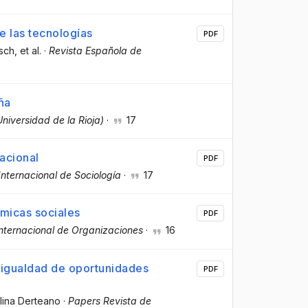
e las tecnologías
PDF
osch
, et al.
·
Revista Española de
ña
Universidad de la Rioja)
·
17
racional
PDF
Internacional de Sociología
·
17
ámicas sociales
PDF
Internacional de Organizaciones
·
16
sigualdad de oportunidades
PDF
lina Derteano
·
Papers Revista de