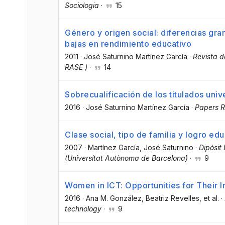
Sociologia
·
15
Género y origen social: diferencias gra
bajas en rendimiento educativo
2011
·
José Saturnino Martínez García
·
Revista d
RASE )
·
14
Sobrecualificación de los titulados univ
2016
·
José Saturnino Martínez García
·
Papers R
Clase social, tipo de familia y logro ed
2007
·
Martínez García, José Saturnino
·
Dipòsit
(Universitat Autònoma de Barcelona)
·
9
Women in ICT: Opportunities for Their In
2016
·
Ana M. González
, Beatriz Revelles
, et al.
·
technology
·
9