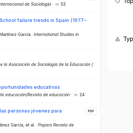
Top
nternacional de Sociología
·
53
 School failure trends in Spain (1977–
 Martínez-García
·
International Studies in
Ty
e la Asociación de Sociología de la Educación (
oportunidades educativas
de educación/Revista de educación
·
24
las personas jóvenes para
PDF
tínez García
, et al.
·
Papers Revista de