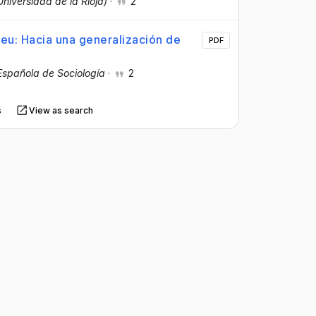
Universidad de la Rioja)
·
2
dieu: Hacia una generalización de
PDF
Española de Sociología
·
2
s
View as search