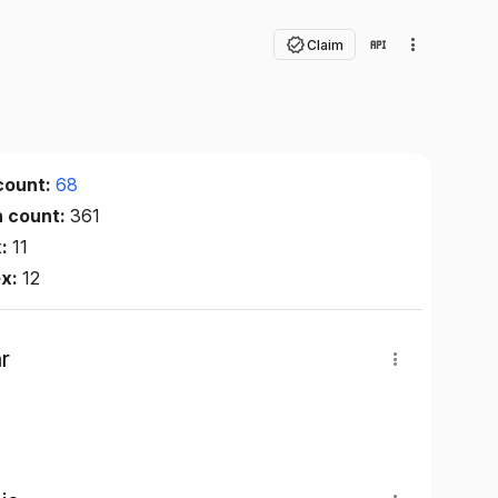
Claim
count:
68
n count:
361
x:
11
ex:
12
r