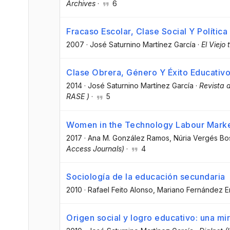
Archives
·
6
Fracaso Escolar, Clase Social Y Política
2007
·
José Saturnino Martínez García
·
El Viejo
Clase Obrera, Género Y Éxito Educativo:
2014
·
José Saturnino Martínez García
·
Revista 
RASE )
·
5
Women in the Technology Labour Mark
2017
·
Ana M. González Ramos
, Núria Vergés B
Access Journals)
·
4
Sociología de la educación secundaria
2010
·
Rafael Feito Alonso
, Mariano Fernández E
Origen social y logro educativo: una mi