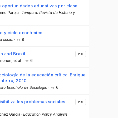
e oportunidades educativas por clase
rino Pareja
·
Témpora: Revista de Historia y
ud y ciclo económico
 social
·
8
in and Brazil
PDF
Oinonen
, et al.
·
6
ociología de la educación crítica. Enrique
laterra, 2010
ista Española de Sociología
·
6
isibiliza los problemas sociales
PDF
tínez García
·
Education Policy Analysis