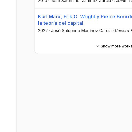
2010
·
José Saturnino Martínez García
·
Dialnet (
Karl Marx, Erik O. Wright y Pierre Bour
la teoría del capital
2022
·
José Saturnino Martínez García
·
Revista 
Show more work