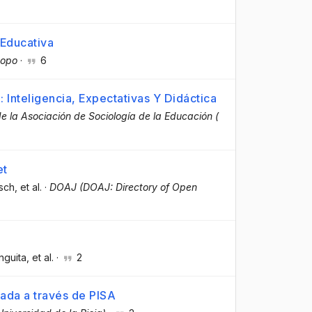
 Educativa
 topo
·
6
 Inteligencia, Expectativas Y Didáctica
de la Asociación de Sociología de la Educación (
et
osch
, et al.
·
DOAJ (DOAJ: Directory of Open
nguita
, et al.
·
2
rada a través de PISA