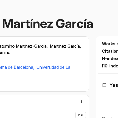
 Martínez García
Works 
aturnino Martínez-García,
Martínez García,
Citatio
urnino
H-inde
I10-ind
noma de Barcelona,
Universidad de La
Yea
PDF